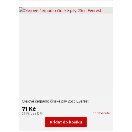
Olejové čerpadlo čínské pily 25cc Everest
71 Kč
u dodavatele
59 Kč
bez DPH
Přidat do košíku