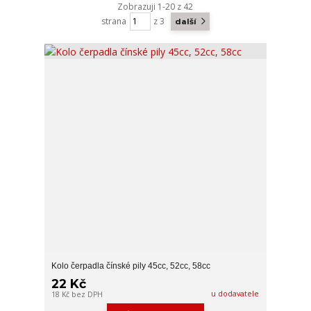
Zobrazuji 1-20 z 42
strana
z 3
další
Kolo čerpadla čínské pily 45cc, 52cc, 58cc
22 Kč
u dodavatele
18 Kč
bez DPH