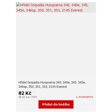
Hřídel čerpadla Husqvarna 340, 340e, 345, 345e,
346sp, 350, 351, 353, 2145 Everest
82 Kč
u dodavatele
68 Kč
bez DPH
Přidat do košíku