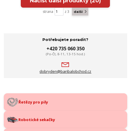
Načíst další produkty (20)
strana
z 3
další
Potřebujete poradit?
+420 735 060 350
(Po-Čt, 8-11, 13-15 hod.)
dobryden@baribalobchod.cz
Řetězy pro pily
Robotické sekačky