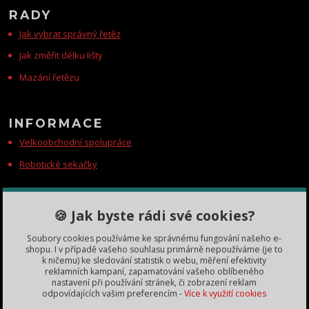
RADY
Jak vybrat správný řetěz
Jak změřit délku lišty
Mazání řetězu
INFORMACE
Velkoobchodní spolupráce
Robotické sekačky
KONTAKTY
🍪 Jak byste rádi své cookies?
Zákaznická podpora
Soubory cookies používáme ke správnému fungování našeho e-
+420 735 060 350
shopu. I v případě vašeho souhlasu primárně nepoužíváme (je to
(Po-Čt, 8-11, 13-15 hod.)
k ničemu) ke sledování statistik o webu, měření efektivity
reklamních kampaní, zapamatování vašeho oblíbeného
dobryden@baribalobchod.cz
nastavení při používání stránek, či zobrazení reklam
odpovídajících vašim preferencím -
Více k využití cookies