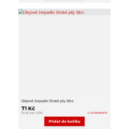
Olejové čerpadlo čínské pily 38cc
71 Kč
u dodavatele
59 Kč
bez DPH
Přidat do košíku