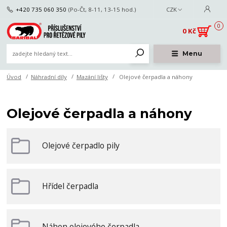
+420 735 060 350
(Po-Čt, 8-11, 13-15 hod.)
CZK
0
0 Kč
Menu
Úvod
Náhradní díly
Mazání lišty
Olejové čerpadla a náhony
Olejové čerpadla a náhony
Olejové čerpadlo pily
Hřídel čerpadla
Náhon olejového čerpadla