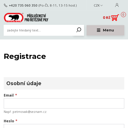
+420 735 060 350
(Po-Čt, 8-11, 13-15 hod.)
CZK
0
0 Kč
Menu
Registrace
Osobní údaje
Email
*
Např. petrnovak@seznam.cz
Heslo
*