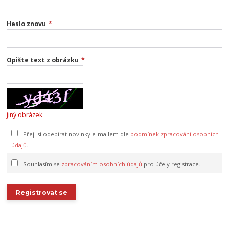
Heslo znovu
*
Opište text z obrázku
*
jiný obrázek
Přeji si odebírat novinky e-mailem dle
podmínek zpracování osobních
údajů
.
Souhlasím se
zpracováním osobních údajů
pro účely registrace.
Registrovat se