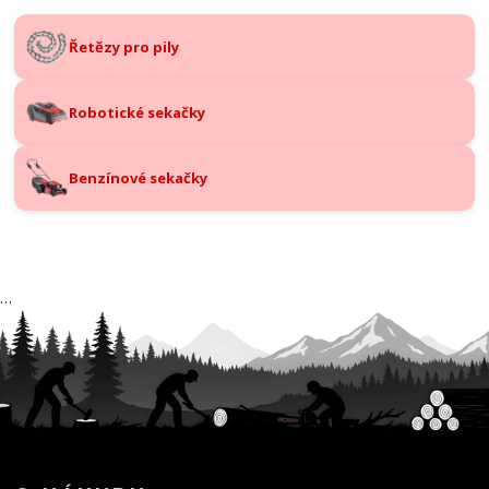
Řetězy pro pily
Robotické sekačky
Benzínové sekačky
…