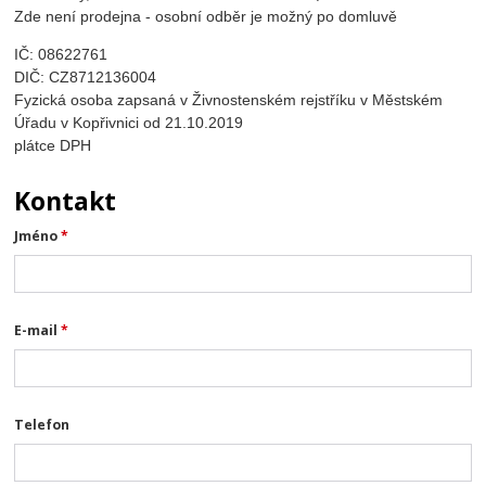
Zde není prodejna - osobní odběr je možný po domluvě
IČ: 08622761
DIČ: CZ8712136004
Fyzická osoba zapsaná v Živnostenském rejstříku v Městském
Úřadu v Kopřivnici od 21.10.2019
plátce DPH
Kontakt
Jméno
*
E-mail
*
Telefon