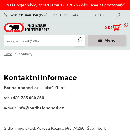
Vaše objednávky zpracujeme 17.8.2026 - děkujeme za pochopení
+420 735 060 350
(Po-Čt, 8-11, 13-15 hod.)
CZK
0
0 Kč
Menu
Úvod
Kontakty
Kontaktní informace
Baribalobchod.cz
- Lukáš Zbíral
tel:
+420 735 060 350
e-mail:
info@baribalobchod.cz
Sídlo firmy, sklad: Adresa Kozina 565 74266
,
Štramberk