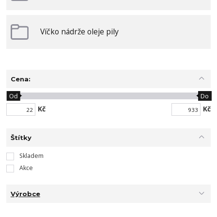
Víčko nádrže oleje pily
Cena:
Od
Do
Kč
Kč
Štítky
Skladem
Akce
Výrobce