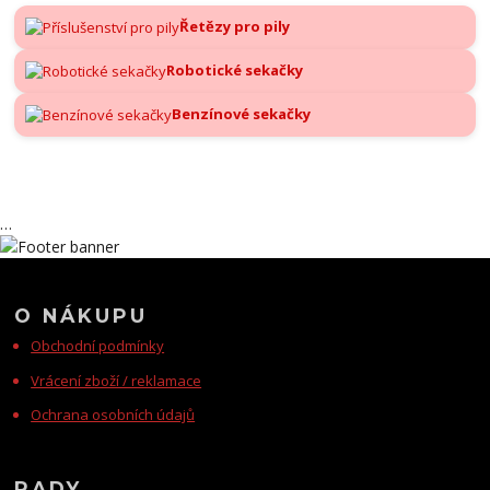
Řetězy pro pily
Robotické sekačky
Benzínové sekačky
…
O NÁKUPU
Obchodní podmínky
Vrácení zboží / reklamace
Ochrana osobních údajů
RADY