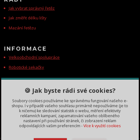
Jak vybrat správný řetěz
Jak změřit délku lišty
Mazání řetězu
INFORMACE
Velkoobchodní spolupráce
Robotické sekačky
KONTAKTY
🍪 Jak byste rádi své cookies?
Zákaznická podpora
Soubory cookies používáme ke správnému fungování našeho e-
+420 735 060 350
shopu. I v případě vašeho souhlasu primárně nepoužíváme (je to
(Po-Čt, 8-11, 13-15 hod.)
k ničemu) ke sledování statistik o webu, měření efektivity
reklamních kampaní, zapamatování vašeho oblíbeného
dobryden@baribalobchod.cz
nastavení při používání stránek, či zobrazení reklam
odpovídajících vašim preferencím -
Více k využití cookies