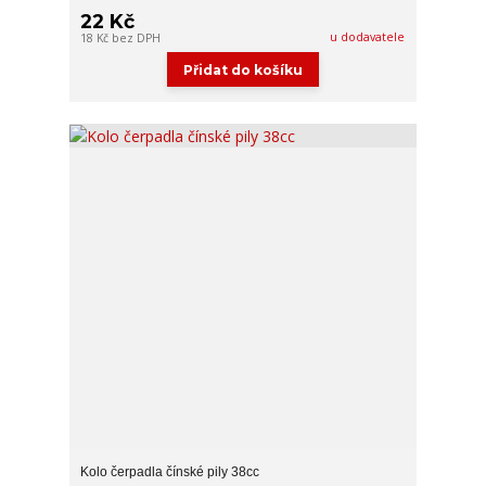
22 Kč
u dodavatele
18 Kč
bez DPH
Přidat do košíku
Kolo čerpadla čínské pily 38cc