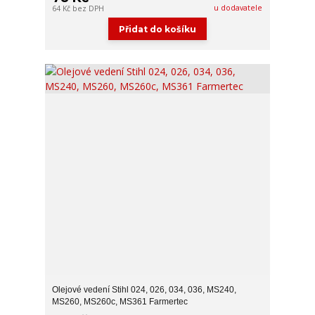
u dodavatele
64 Kč
bez DPH
Přidat do košíku
Olejové vedení Stihl 024, 026, 034, 036, MS240,
MS260, MS260c, MS361 Farmertec