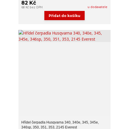
82 Kč
u dodavatele
68 Kč
bez DPH
Přidat do košíku
Hřídel čerpadla Husqvarna 340, 340e, 345, 345e,
346sp, 350, 351, 353, 2145 Everest