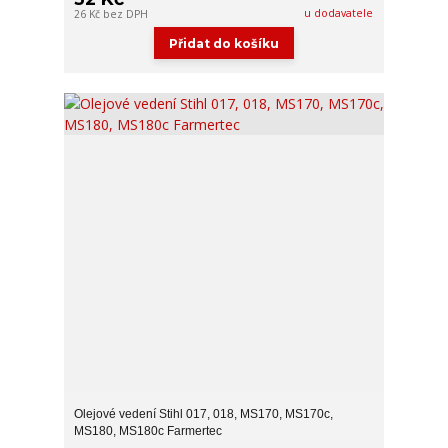
u dodavatele
26 Kč
bez DPH
Přidat do košíku
Olejové vedení Stihl 017, 018, MS170, MS170c,
MS180, MS180c Farmertec