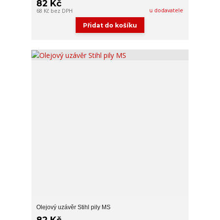
82 Kč
u dodavatele
68 Kč
bez DPH
Přidat do košíku
Olejový uzávěr Stihl pily MS
82 Kč