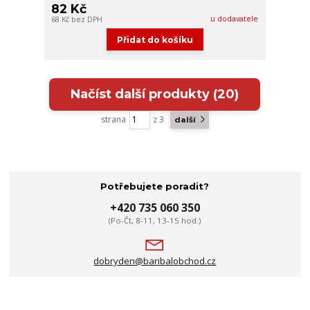
82 Kč
u dodavatele
68 Kč
bez DPH
Přidat do košíku
Načíst další produkty (20)
strana
z 3
další
Potřebujete poradit?
+420 735 060 350
(Po-Čt, 8-11, 13-15 hod.)
dobryden@baribalobchod.cz