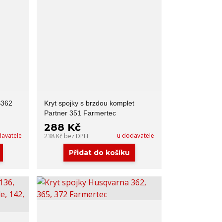
S362
Kryt spojky s brzdou komplet
Partner 351 Farmertec
288 Kč
davatele
u dodavatele
238 Kč
bez DPH
Přidat do košíku