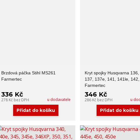
Brzdová páčka Stihl MS261
Kryt spojky Husqvarna 136,
Farmertec
137, 137e, 141, 141le, 142
Farmertec
336 Kč
346 Kč
u dodavatele
u do
278 Kč
bez DPH
286 Kč
bez DPH
Přidat do košíku
Přidat do košíku