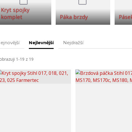
Kryt spojky
komplet
Páka brzdy
Páse
ejnovější
Nejlevnější
Nejdražší
obrazuji 1-19 z 19