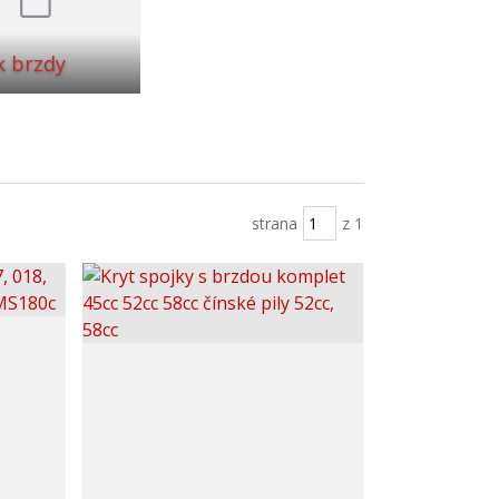
k brzdy
strana
z 1