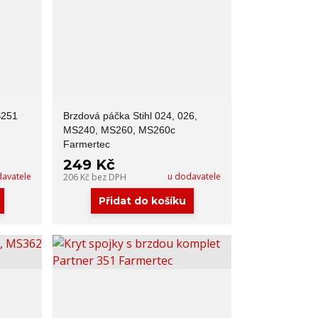
S251
Brzdová páčka Stihl 024, 026,
MS240, MS260, MS260c
Farmertec
249 Kč
davatele
u dodavatele
206 Kč
bez DPH
Přidat do košíku