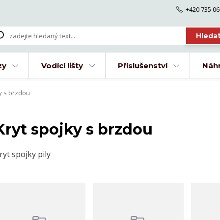
+420 735 06
Hleda
zy
Vodící lišty
Příslušenství
Náhr
y s brzdou
Kryt spojky s brzdou
ryt spojky pily