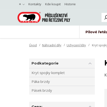
≡
Kontakty
Kde koupit
Historie
Pilové řetě
Úvod
Náhradní díly
Uchycení lišty
Kryt spojk
Podkategorie
Kryt spojky komplet
K
Páka brzdy
Pásek brzdy
Cena: