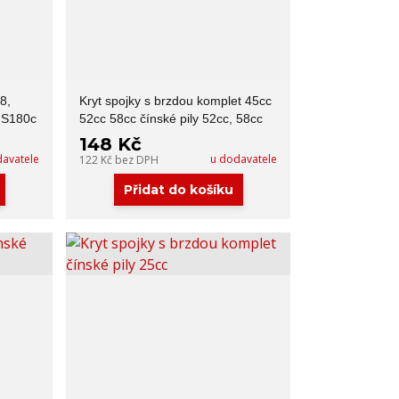
8,
Kryt spojky s brzdou komplet 45cc
MS180c
52cc 58cc čínské pily 52cc, 58cc
148 Kč
davatele
u dodavatele
122 Kč
bez DPH
Přidat do košíku