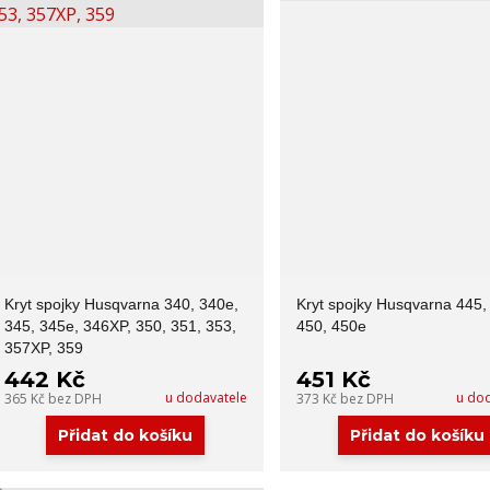
Kryt spojky Husqvarna 340, 340e,
Kryt spojky Husqvarna 445,
345, 345e, 346XP, 350, 351, 353,
450, 450e
357XP, 359
442 Kč
451 Kč
u dodavatele
u do
365 Kč
bez DPH
373 Kč
bez DPH
Přidat do košíku
Přidat do košíku