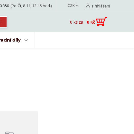
CZK
0 350
(Po-Čt, 8-11, 13-15 hod.)
Přihlášení
0
ks
za
0 Kč
t
adní díly