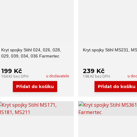
Kryt spojky Stihl 024, 026, 028,
Kryt spojky Stihl MS231, M
029, 039, 034, 036 Farmertec
199 Kč
239 Kč
u dodavatele
u do
164 Kč
bez DPH
198 Kč
bez DPH
Přidat do košíku
Přidat do košíku