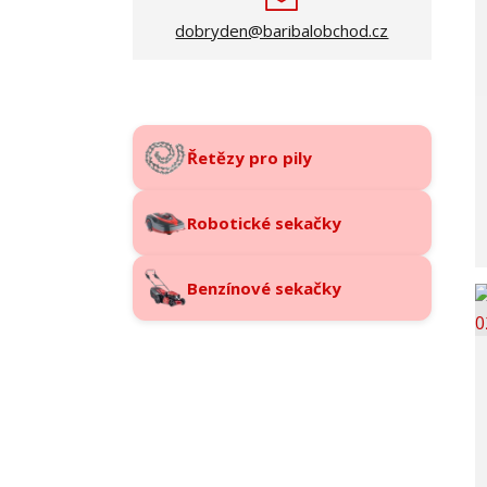
dobryden@baribalobchod.cz
Řetězy pro pily
Robotické sekačky
Benzínové sekačky