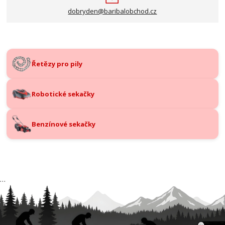
dobryden@baribalobchod.cz
Řetězy pro pily
Robotické sekačky
Benzínové sekačky
…