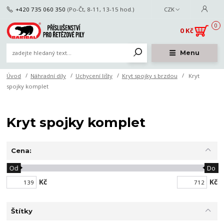
+420 735 060 350
(Po-Čt, 8-11, 13-15 hod.)
CZK
0
0 Kč
Menu
Úvod
Náhradní díly
Uchycení lišty
Kryt spojky s brzdou
Kryt
spojky komplet
Kryt spojky komplet
Cena:
Od
Do
Kč
Kč
Štítky