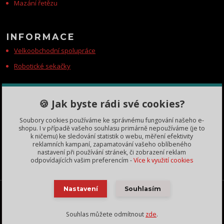
Mazání řetězu
INFORMACE
Velkoobchodní spolupráce
Robotické sekačky
KONTAKTY
🍪 Jak byste rádi své cookies?
Zákaznická podpora
Soubory cookies používáme ke správnému fungování našeho e-
+420 735 060 350
shopu. I v případě vašeho souhlasu primárně nepoužíváme (je to
(Po-Čt, 8-11, 13-15 hod.)
k ničemu) ke sledování statistik o webu, měření efektivity
reklamních kampaní, zapamatování vašeho oblíbeného
dobryden@baribalobchod.cz
nastavení při používání stránek, či zobrazení reklam
odpovídajících vašim preferencím -
Více k využití cookies
Baribal výhradní dovozce Česká Republika, Slovensko a další | 2018 - 2025 | obrázky vlastní
Nastavení
Souhlasím
Lukáš Zbíral - použití bez svolení zakázáno, nekopírujte texty bez našeho svolení. Změna cen
a technických parametrů vyhrazena.
Souhlas můžete odmítnout
zde
.