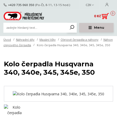
+420 735 060 350
(Po-Čt, 8-11, 13-15 hod.)
CZK
0
0 Kč
Menu
Úvod
Náhradní díly
Mazání lišty
Olejové čerpadla a náhony
Náhon
olejového čerpadla
Kolo čerpadla Husqvarna 340, 340e, 345, 345e, 350
Kolo čerpadla Husqvarna
340, 340e, 345, 345e, 350