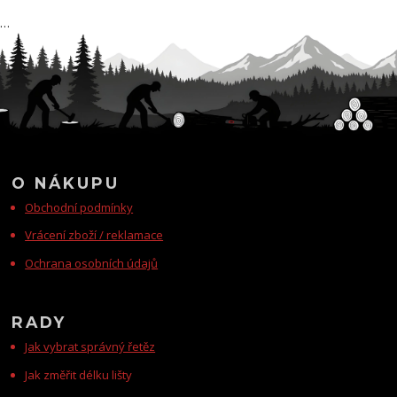
…
O NÁKUPU
Obchodní podmínky
Vrácení zboží / reklamace
Ochrana osobních údajů
RADY
Jak vybrat správný řetěz
Jak změřit délku lišty