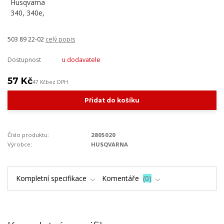
503 89 22-02
celý popis
Dostupnost
u dodavatele
57 Kč
47 Kč
bez DPH
Přidat do košíku
Číslo produktu:
2805020
Výrobce:
HUSQVARNA
Kompletní specifikace
Komentáře
0