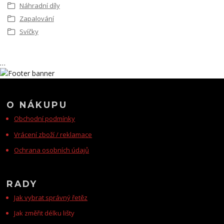
Náhradní díly
Zapalování
Svíčky
…
O NÁKUPU
Obchodní podmínky
Vrácení zboží / reklamace
Ochrana osobních údajů
RADY
Jak vybrat správný řetěz
Jak změřit délku lišty