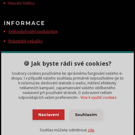
Mazání řetězu
INFORMACE
Velkoobchodní spolupráce
Robotické sekačky
KONTAKTY
🍪 Jak byste rádi své cookies?
Zákaznická podpora
Soubory cookies používáme ke správnému fungování našeho e-
+420 735 060 350
shopu. I v případě vašeho souhlasu primárně nepoužíváme (je to
(Po-Čt, 8-11, 13-15 hod.)
k ničemu) ke sledování statistik o webu, měření efektivity
reklamních kampaní, zapamatování vašeho oblíbeného
dobryden@baribalobchod.cz
nastavení při používání stránek, či zobrazení reklam
odpovídajících vašim preferencím -
Více k využití cookies
Baribal výhradní dovozce Česká Republika, Slovensko a další | 2018 - 2025 | obrázky vlastní
Nastavení
Souhlasím
Lukáš Zbíral - použití bez svolení zakázáno, nekopírujte texty bez našeho svolení. Změna cen
a technických parametrů vyhrazena.
Souhlas můžete odmítnout
zde
.