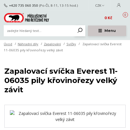
+420 735 060 350
(Po-Čt, 8-11, 13-15 hod.)
CZK
0
0 Kč
Menu
Úvod
Náhradní díly
Zapalování
Svíčky
Zapalovací svíčka Everest
11-06035 pily křovinořezy velký závit
Zapalovací svíčka Everest 11-
06035 pily křovinořezy velký
závit