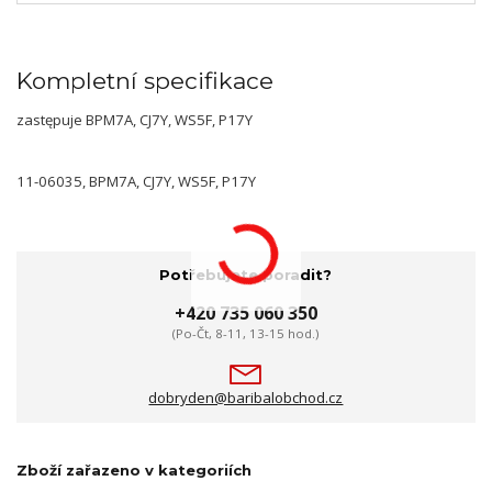
Kompletní specifikace
zastępuje BPM7A, CJ7Y, WS5F, P17Y
11-06035, BPM7A, CJ7Y, WS5F, P17Y
Potřebujete poradit?
+420 735 060 350
(Po-Čt, 8-11, 13-15 hod.)
dobryden@baribalobchod.cz
Zboží zařazeno v kategoriích