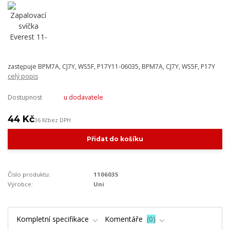
zastępuje BPM7A, CJ7Y, WS5F, P17Y11-06035, BPM7A, CJ7Y, WS5F, P17Y
celý popis
Dostupnost
u dodavatele
44 Kč
36 Kč
bez DPH
Přidat do košíku
Číslo produktu:
1106035
Výrobce:
Uni
Kompletní specifikace
Komentáře
0