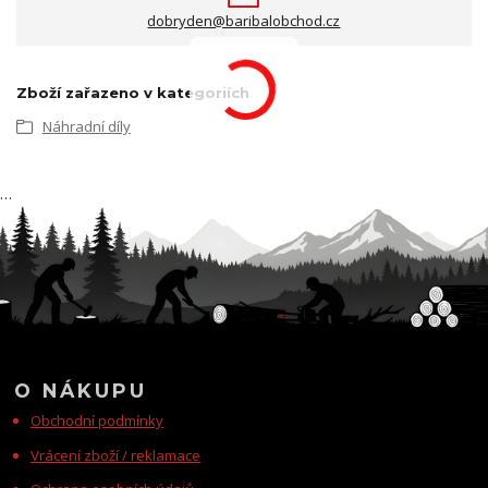
dobryden@baribalobchod.cz
Zboží zařazeno v kategoriích
Náhradní díly
…
O NÁKUPU
Obchodní podmínky
Vrácení zboží / reklamace