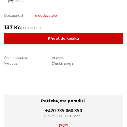
Dostupnost
u dodavatele
137 Kč
113 Kč
bez DPH
Přidat do košíku
Číslo produktu:
912006
Výrobce:
Čínské stroje
Potřebujete poradit?
+420 735 060 350
(Po-Čt, 8-11, 13-15 hod.)