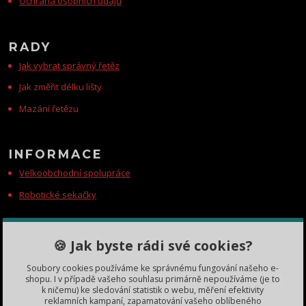
Ochrana osobních údajů
RADY
Jak vybrat správný řetěz
Jak změřit délku lišty
Mazání řetězu
INFORMACE
Velkoobchodní spolupráce
Robotické sekačky
KONTAKTY
🍪 Jak byste rádi své cookies?
Zákaznická podpora
Soubory cookies používáme ke správnému fungování našeho e-
+420 735 060 350
shopu. I v případě vašeho souhlasu primárně nepoužíváme (je to
(Po-Čt, 8-11, 13-15 hod.)
k ničemu) ke sledování statistik o webu, měření efektivity
reklamních kampaní, zapamatování vašeho oblíbeného