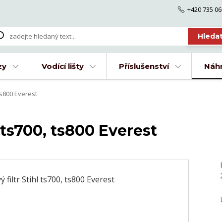
+420 735 06
Hleda
zy
Vodící lišty
Příslušenství
Náhr
ts800 Everest
 ts700, ts800 Everest