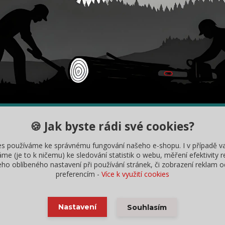
DY
INFORMACE
🍪 Jak byste rádi své cookies?
ybrat správný řetěz
Velkoobchodní spolupráce
es používáme ke správnému fungování našeho e-shopu. I v případě v
měřit délku lišty
Robotické sekačky
me (je to k ničemu) ke sledování statistik o webu, měření efektivity 
o oblíbeného nastavení při používání stránek, či zobrazení reklam o
ní řetězu
preferencím -
Více k využití cookies
2018 - 2025 | obrázky vlastní Lukáš Zbíral - použití bez svolení zakázáno, nekopírujte texty b
Nastavení
Souhlasím