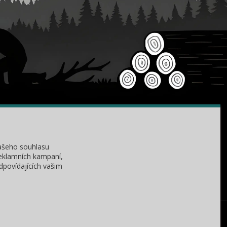
KONTAKTY
Zákaznická podpora
+420 735 060 350
ašeho souhlasu
(Po-Čt, 8-11, 13-15 hod.)
reklamních kampaní,
dpovídajících vašim
dobryden@baribalobchod.cz
ez našeho svolení. Změna cen a technických parametrů vyhrazena.