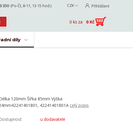
CZK
0 350
(Po-Čt, 8-11, 13-15 hod.)
Přihlášení
0
ks
za
0 Kč
t
adní díly
Délka 120mm Šířka 85mm Výška
24mm42241401801, 42241401801A
celý popis
Dostupnost
u dodavatele