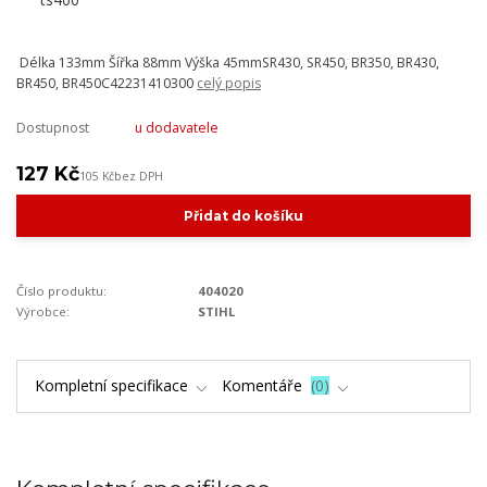
Délka 133mm Šířka 88mm Výška 45mmSR430, SR450, BR350, BR430,
BR450, BR450C42231410300
celý popis
Dostupnost
u dodavatele
127 Kč
105 Kč
bez DPH
Přidat do košíku
Číslo produktu:
404020
Výrobce:
STIHL
Kompletní specifikace
Komentáře
0