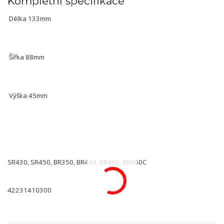
Kompletní specifikace
Délka 133mm
Šířka 88mm
Výška 45mm
SR430, SR450, BR350, BR430, BR450, BR450C
42231410300