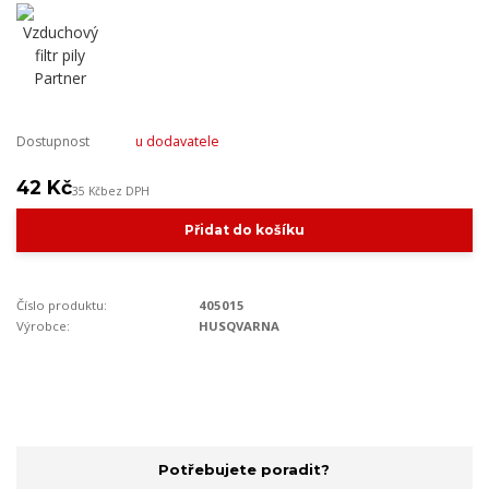
Dostupnost
u dodavatele
42 Kč
35 Kč
bez DPH
Přidat do košíku
Číslo produktu:
405015
Výrobce:
HUSQVARNA
Potřebujete poradit?