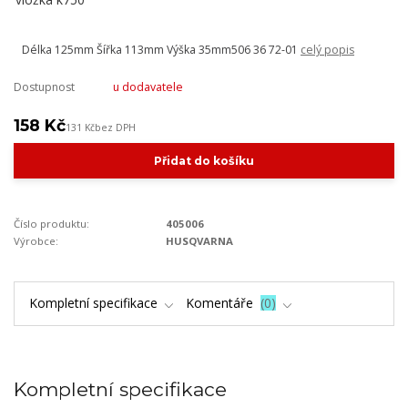
Délka 125mm Šířka 113mm Výška 35mm506 36 72-01
celý popis
Dostupnost
u dodavatele
158 Kč
131 Kč
bez DPH
Přidat do košíku
Číslo produktu:
405006
Výrobce:
HUSQVARNA
Kompletní specifikace
Komentáře
0
Kompletní specifikace