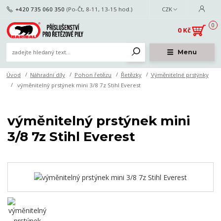
+420 735 060 350
(Po-Čt, 8-11, 13-15 hod.)
CZK
0
0 Kč
Menu
Úvod
Náhradní díly
Pohon řetězu
Řetězky
Výměnitelné prstýnky
výměnitelný prstýnek mini 3/8 7z Stihl Everest
výměnitelný prstýnek mini
3/8 7z Stihl Everest