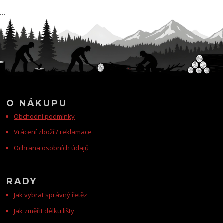
…
O NÁKUPU
Obchodní podmínky
Vrácení zboží / reklamace
Ochrana osobních údajů
RADY
Jak vybrat správný řetěz
Jak změřit délku lišty