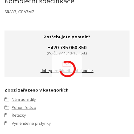
Kompletní specifikace
SRA37, GBA7M7
Potřebujete poradit?
+420 735 060 350
(Po-Čt, 8-11, 13-15 hod.)
dobryden@baribalobchod.cz
Zboží zařazeno v kategoriích
Náhradní díly
Pohon řetězu
Řetězky
Výměnitelné prstýnky