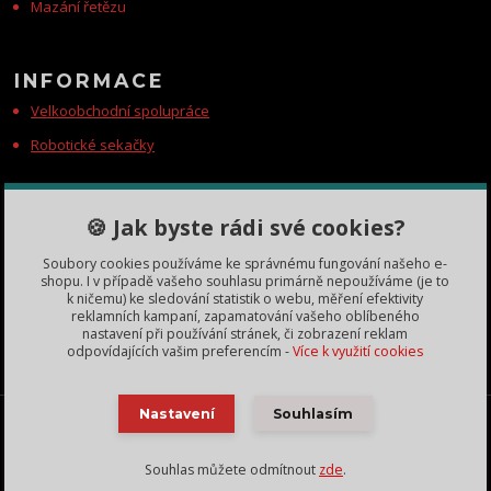
Mazání řetězu
INFORMACE
Velkoobchodní spolupráce
Robotické sekačky
KONTAKTY
🍪 Jak byste rádi své cookies?
Zákaznická podpora
Soubory cookies používáme ke správnému fungování našeho e-
+420 735 060 350
shopu. I v případě vašeho souhlasu primárně nepoužíváme (je to
(Po-Čt, 8-11, 13-15 hod.)
k ničemu) ke sledování statistik o webu, měření efektivity
reklamních kampaní, zapamatování vašeho oblíbeného
dobryden@baribalobchod.cz
nastavení při používání stránek, či zobrazení reklam
odpovídajících vašim preferencím -
Více k využití cookies
Baribal výhradní dovozce Česká Republika, Slovensko a další | 2018 - 2025 | obrázky vlastní
Nastavení
Souhlasím
Lukáš Zbíral - použití bez svolení zakázáno, nekopírujte texty bez našeho svolení. Změna cen
a technických parametrů vyhrazena.
Souhlas můžete odmítnout
zde
.