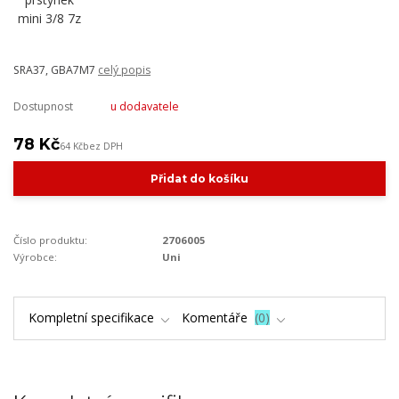
SRA37, GBA7M7
celý popis
Dostupnost
u dodavatele
78 Kč
64 Kč
bez DPH
Přidat do košíku
Číslo produktu:
2706005
Výrobce:
Uni
Kompletní specifikace
Komentáře
0