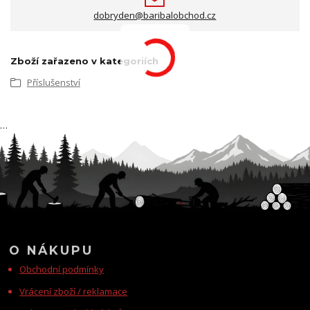
dobryden@baribalobchod.cz
Zboží zařazeno v kategoriích
Příslušenství
…
O NÁKUPU
Obchodní podmínky
Vrácení zboží / reklamace