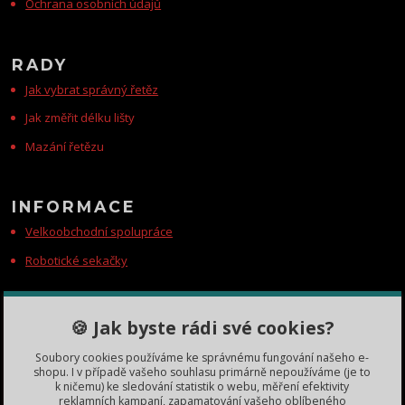
Ochrana osobních údajů
RADY
Jak vybrat správný řetěz
Jak změřit délku lišty
Mazání řetězu
INFORMACE
Velkoobchodní spolupráce
Robotické sekačky
KONTAKTY
🍪 Jak byste rádi své cookies?
Zákaznická podpora
Soubory cookies používáme ke správnému fungování našeho e-
+420 735 060 350
shopu. I v případě vašeho souhlasu primárně nepoužíváme (je to
(Po-Čt, 8-11, 13-15 hod.)
k ničemu) ke sledování statistik o webu, měření efektivity
reklamních kampaní, zapamatování vašeho oblíbeného