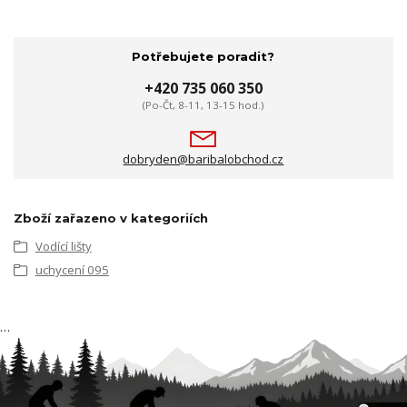
Potřebujete poradit?
+420 735 060 350
(Po-Čt, 8-11, 13-15 hod.)
dobryden@baribalobchod.cz
Zboží zařazeno v kategoriích
Vodící lišty
uchycení 095
…