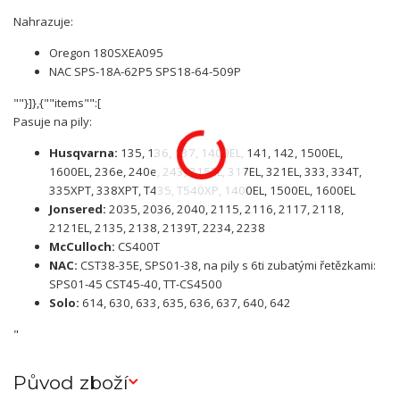
Nahrazuje:
Oregon 180SXEA095
NAC SPS-18A-62P5 SPS18-64-509P
""}]},{""items"":[
Pasuje na pily:
Husqvarna:
135, 136, 137, 1400EL, 141, 142, 1500EL,
1600EL, 236e, 240e, 243, 315EL, 317EL, 321EL, 333, 334T,
335XPT, 338XPT, T435, T540XP, 1400EL, 1500EL, 1600EL
Jonsered:
2035, 2036, 2040, 2115, 2116, 2117, 2118,
2121EL, 2135, 2138, 2139T, 2234, 2238
McCulloch:
CS400T
NAC:
CST38-35E, SPS01-38, na pily s 6ti zubatými řetězkami:
SPS01-45 CST45-40, TT-CS4500
Solo:
614, 630, 633, 635, 636, 637, 640, 642
"
Původ zboží