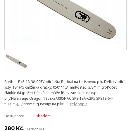
Baribal: B45-13-38-095Vodící lišta Baribal na řetězovou pilu.Délka vodící
lišty: 18" (45 cm)Šířka drážky: 050"" 1,3 mmRozteč: 3/8"" microPočet
článků: 64 (počet článků se může lišit v závislosti na typu
pily)Nahrazuje:Oregon 180SXEA095NAC SPS-18A-62P5 SPS18-64-
509P""}]},{""items"":[ Pasuje na pily:H...
celý popis
Dostupnost
skladem
280 Kč
231 Kč
bez DPH