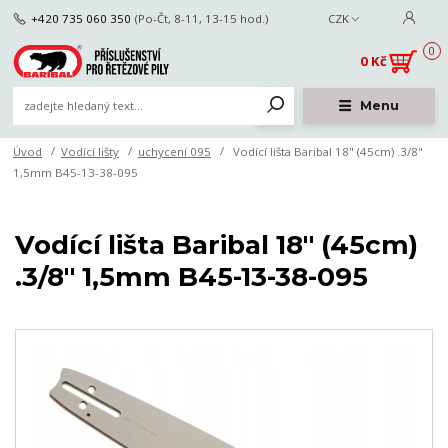
+420 735 060 350
(Po-Čt, 8-11, 13-15 hod.)
CZK
0
0 Kč
Menu
Úvod
Vodící lišty
uchycení 095
Vodící lišta Baribal 18" (45cm) .3/8"
1,5mm B45-13-38-095
Vodící lišta Baribal 18" (45cm)
.3/8" 1,5mm B45-13-38-095