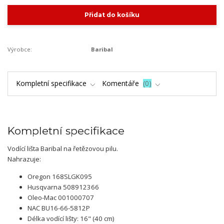
Přidat do košíku
Výrobce:
Baribal
Kompletní specifikace
Komentáře
0
Kompletní specifikace
Vodící lišta Baribal na řetězovou pilu.
Nahrazuje:
Oregon 168SLGK095
Husqvarna 508912366
Oleo-Mac 001000707
NAC BU16-66-5812P
Délka vodící lišty: 16" (40 cm)