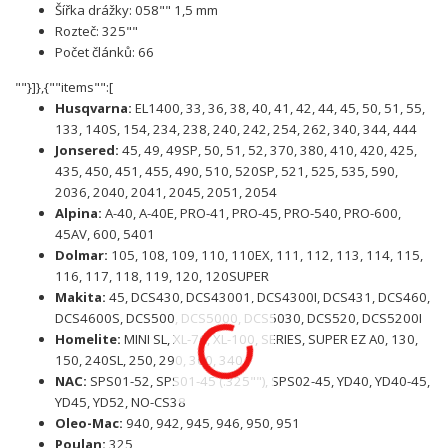
Šířka drážky: 058"" 1,5 mm
Rozteč: 325""
Počet článků: 66
""}]},{""items"":[
Husqvarna:
EL1400, 33, 36, 38, 40, 41, 42, 44, 45, 50, 51, 55,
133, 140S, 154, 234, 238, 240, 242, 254, 262, 340, 344, 444
Jonsered:
45, 49, 49SP, 50, 51, 52, 370, 380, 410, 420, 425,
435, 450, 451, 455, 490, 510, 520SP, 521, 525, 535, 590,
2036, 2040, 2041, 2045, 2051, 2054
Alpina:
A-40, A-40E, PRO-41, PRO-45, PRO-540, PRO-600,
45AV, 600, 5401
Dolmar:
105, 108, 109, 110, 110EX, 111, 112, 113, 114, 115,
116, 117, 118, 119, 120, 120SUPER
Makita:
45, DCS430, DCS43001, DCS4300I, DCS431, DCS460,
DCS4600S, DCS500, DCS5000, DCS5030, DCS520, DCS5200I
Homelite:
MINI SL, XL-76, XL-100, SERIES, SUPER EZ A0, 130,
150, 240SL, 250, 290, 300, 340
NAC:
SPS01-52, SPS01-45 (.325""), SPS02-45, YD40, YD40-45,
YD45, YD52, NO-CS38
Oleo-Mac:
940, 942, 945, 946, 950, 951
Poulan:
325