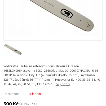
Vodící lišta Baribal na řetězovou pilu.Nahrazuje:Oregon
168SLGK095Husqvarna 508912366Oleo-Mac 001000707NAC BU16-66-
5812PDélka vodící lišty: 16" (40 cm)Šířka drážky: 058"" 1,5 mmRozteč:
325""Počet článků: 66""}]},{""items"":[ Husqvarna: EL1400, 33, 36, 38, 40,
41, 42, 44, 45, 50, 51, 55, 133, 140S, 1...
celý popis
Dostupnost
skladem
300 Kč
248 Kč
bez DPH