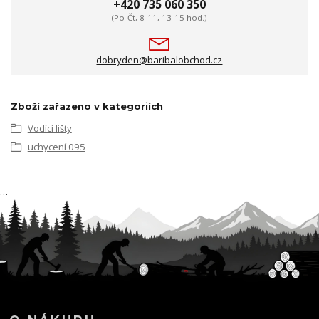
+420 735 060 350
(Po-Čt, 8-11, 13-15 hod.)
dobryden@baribalobchod.cz
Zboží zařazeno v kategoriích
Vodící lišty
uchycení 095
…