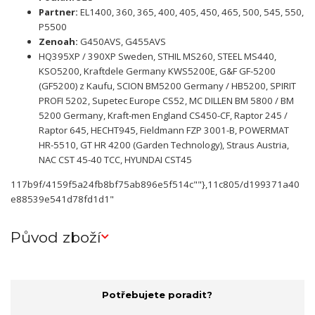
Partner:
EL1400, 360, 365, 400, 405, 450, 465, 500, 545, 550,
P5500
Zenoah:
G450AVS, G455AVS
HQ395XP / 390XP Sweden, STHIL MS260, STEEL MS440,
KSO5200, Kraftdele Germany KWS5200E, G&F GF-5200
(GF5200) z Kaufu, SCION BM5200 Germany / HB5200, SPIRIT
PROFI 5202, Supetec Europe CS52, MC DILLEN BM 5800 / BM
5200 Germany, Kraft-men England CS450-CF, Raptor 245 /
Raptor 645, HECHT945, Fieldmann FZP 3001-B, POWERMAT
HR-5510, GT HR 4200 (Garden Technology), Straus Austria,
NAC CST 45-40 TCC, HYUNDAI CST45
117b9f/4159f5a24fb8bf75ab896e5f514c""},11c805/d199371a40
e88539e541d78fd1d1"
Původ zboží
Potřebujete poradit?