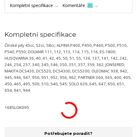
Kompletní specifikace
Komentáře
0
Kompletní specifikace
Čínské pily 45cc, 52cc, 58cc; ALPINA P400, P450, P460, P500, P510,
P540, P550; DOLMAR 111, 112, 113, 114, 115, 116, ES-1800;
HUSQVARNA 36, 40, 41, 42, 45, 50, 51, 55, 136, 137, 141, 142, 242,
246, 254, 257, 340, 345, 346, 350, 351, 357, 359, 362; JONSERED;
MAKITA DCS430, DCS520, DCS4300, DCS5200; OLEOMAC 938, 942,
945, 946, 947, 950, 951, 952, 956, 962; PARTNER 360, 365, 400, 405,
450, 465, 495, 500, 510, 540, 545; SOLO 639, 645, 647, 650, 651,
654, 941, 944
168SLGK095
Potřebujete poradit?