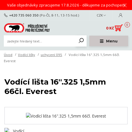
Vaše objednávky zpracujeme 17.8.2026 - děkujeme za pochopení
+420 735 060 350
(Po-Čt, 8-11, 13-15 hod.)
CZK
0
0 Kč
Menu
Úvod
Vodící lišty
uchycení 095
Vodící lišta 16".325 1,5mm 66čl.
Everest
Vodící lišta 16".325 1,5mm
66čl. Everest