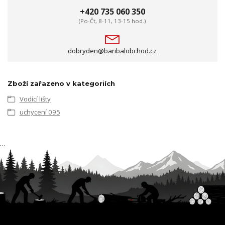
+420 735 060 350
(Po-Čt, 8-11, 13-15 hod.)
dobryden@baribalobchod.cz
Zboží zařazeno v kategoriích
Vodící lišty
uchycení 095
…