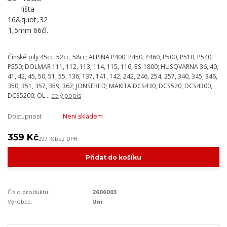
Čínské pily 45cc, 52cc, 58cc; ALPINA P400, P450, P460, P500, P510, P540,
P550; DOLMAR 111, 112, 113, 114, 115, 116, ES-1800; HUSQVARNA 36, 40,
41, 42, 45, 50, 51, 55, 136, 137, 141, 142, 242, 246, 254, 257, 340, 345, 346,
350, 351, 357, 359, 362; JONSERED; MAKITA DCS430, DCS520, DCS4300,
DCS5200; OL...
celý popis
Dostupnost
Není skladem
359 Kč
297 Kč
bez DPH
Přidat do košíku
Číslo produktu:
2606003
Výrobce:
Uni