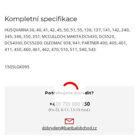
Kompletní specifikace
HUSQVARNA 36, 40, 41, 42, 45, 50, 51, 55, 136, 137, 141, 142, 340,
345, 346, 350, 351; MCCULLOCH; MAKITA DCS430, DCS520,
DCS4300, DCS5200; OLEOMAC 938, 941; PARTNER 400, 405, 401,
411, 450, 460, 461, 462, 470, 510, 511, 540, 543
150SLGK095
Potřebujete poradit?
+420 735 060 350
(Po-Čt, 8-11, 13-15 hod.)
dobryden@baribalobchod.cz