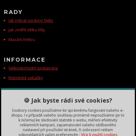
RADY
Jak vybrat správný řetěz
Jak změřit délku lišty
Mazání řetězu
INFORMACE
Velkoobchodní spolupráce
Robotické sekačky
KONTAKTY
🍪 Jak byste rádi své cookies?
Zákaznická podpora
Soubory cookies používáme ke správnému fungování našeho e-
+420 735 060 350
shopu. I v případě vašeho souhlasu primárně nepoužíváme (je to
(Po-Čt, 8-11, 13-15 hod.)
k ničemu) ke sledování statistik o webu, měření efektivity
reklamních kampaní, zapamatování vašeho oblíbeného
dobryden@baribalobchod.cz
nastavení při používání stránek, či zobrazení reklam
odpovídajících vašim preferencím -
Více k využití cookies