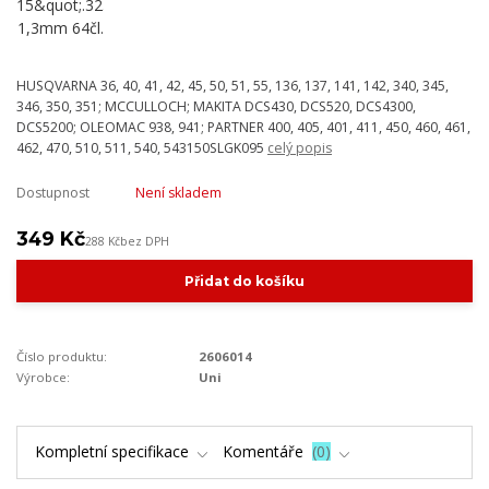
HUSQVARNA 36, 40, 41, 42, 45, 50, 51, 55, 136, 137, 141, 142, 340, 345,
346, 350, 351; MCCULLOCH; MAKITA DCS430, DCS520, DCS4300,
DCS5200; OLEOMAC 938, 941; PARTNER 400, 405, 401, 411, 450, 460, 461,
462, 470, 510, 511, 540, 543150SLGK095
celý popis
Dostupnost
Není skladem
349 Kč
288 Kč
bez DPH
Přidat do košíku
Číslo produktu:
2606014
Výrobce:
Uni
Kompletní specifikace
Komentáře
0