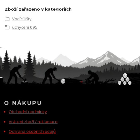
Zboží zařazeno v kategoriích
Vodící lišty
uchycení 095
…
O NÁKUPU
Obchodní podmínky
Vrácení zboží / reklamace
Ochrana osobních údajů