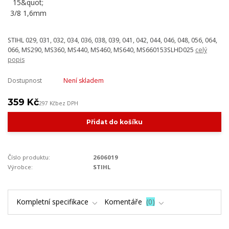
STIHL 029, 031, 032, 034, 036, 038, 039, 041, 042, 044, 046, 048, 056, 064,
066, MS290, MS360, MS440, MS460, MS640, MS660153SLHD025
celý
popis
Dostupnost
Není skladem
359 Kč
297 Kč
bez DPH
Přidat do košíku
Číslo produktu:
2606019
Výrobce:
STIHL
Kompletní specifikace
Komentáře
0