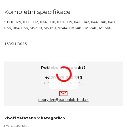
Kompletní specifikace
STIHL 029, 031, 032, 034, 036, 038, 039, 041, 042, 044, 046, 048,
056, 064, 066, MS290, MS360, MS440, MS460, MS640, MS660
153SLHD025
Potřebujete poradit?
+420 735 060 350
(Po-Čt, 8-11, 13-15 hod.)
dobryden@baribalobchod.cz
Zboží zařazeno v kategoriích
Vodící lišty