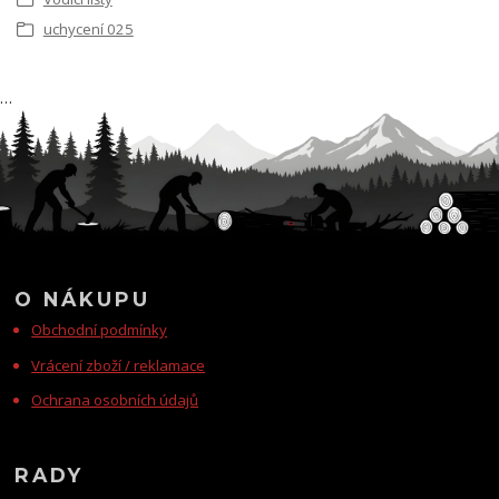
uchycení 025
…
O NÁKUPU
Obchodní podmínky
Vrácení zboží / reklamace
Ochrana osobních údajů
RADY