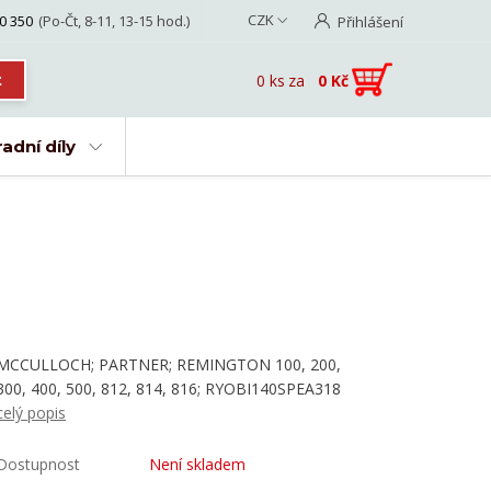
CZK
0 350
(Po-Čt, 8-11, 13-15 hod.)
Přihlášení
0
ks
za
0 Kč
t
adní díly
MCCULLOCH; PARTNER; REMINGTON 100, 200,
300, 400, 500, 812, 814, 816; RYOBI140SPEA318
celý popis
Dostupnost
Není skladem