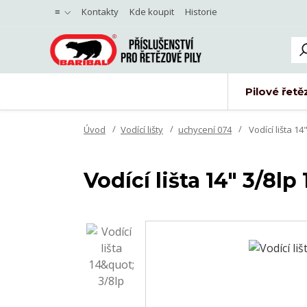
≡
Kontakty
Kde koupit
Historie
Pilové řetě
Úvod
Vodící lišty
uchycení 074
Vodící lišta 14
Vodící lišta 14" 3/8l