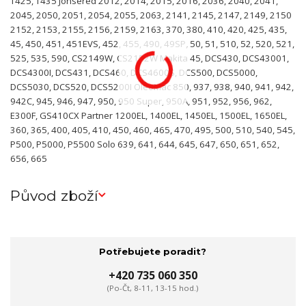
T425, T435 Jonsered 2012, 2014, 2015, 2016, 2036, 2040, 2041,
2045, 2050, 2051, 2054, 2055, 2063, 2141, 2145, 2147, 2149, 2150
2152, 2153, 2155, 2156, 2159, 2163, 370, 380, 410, 420, 425, 435,
45, 450, 451, 451EVS, 452, 455, 490, 49SP, 50, 51, 510, 52, 520, 521,
525, 535, 590, CS2149W, CS2152W Makita 45, DCS430, DCS43001,
DCS4300I, DCS431, DCS460, DCS4600S, DCS500, DCS5000,
DCS5030, DCS520, DCS5200I OleoMac 850, 937, 938, 940, 941, 942,
942C, 945, 946, 947, 950, 950 Super, 950A, 951, 952, 956, 962,
E300F, GS410CX Partner 1200EL, 1400EL, 1450EL, 1500EL, 1650EL,
360, 365, 400, 405, 410, 450, 460, 465, 470, 495, 500, 510, 540, 545,
P500, P5000, P5500 Solo 639, 641, 644, 645, 647, 650, 651, 652,
656, 665
Původ zboží
Potřebujete poradit?
+420 735 060 350
(Po-Čt, 8-11, 13-15 hod.)