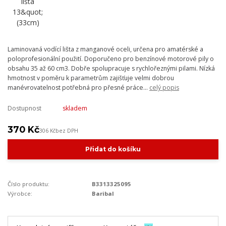
Laminovaná vodící lišta z manganové oceli, určena pro amatérské a
poloprofesionální použití. Doporučeno pro benzínové motorové pily o
obsahu 35 až 60 cm3. Dobře spolupracuje s rychlořeznými pilami. Nízká
hmotnost v poměru k parametrům zajišťuje velmi dobrou
manévrovatelnost potřebná pro přesné práce...
celý popis
Dostupnost
skladem
370 Kč
306 Kč
bez DPH
Přidat do košíku
Číslo produktu:
B3313325095
Výrobce:
Baribal