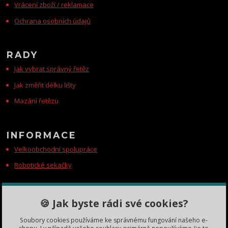
Vrácení zboží / reklamace
Ochrana osobních údajů
RADY
Jak vybrat správný řetěz
Jak změřit délku lišty
Mazání řetězu
INFORMACE
Velkoobchodní spolupráce
Robotické sekačky
KONTAKTY
🍪 Jak byste rádi své cookies?
Zákaznická podpora
Soubory cookies používáme ke správnému fungování našeho e-
+420 735 060 350