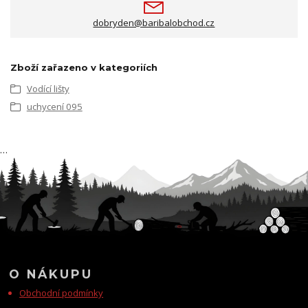
dobryden@baribalobchod.cz
Zboží zařazeno v kategoriích
Vodící lišty
uchycení 095
…
O NÁKUPU
Obchodní podmínky