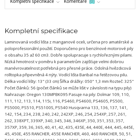
Kompletní specifikace
Komentáře
0
Kompletní specifikace
Laminovaná vodící lišta z manganové oceli, určena pro amatérské a
poloprofesionální použití. Doporučeno pro benzínové motorové pily
o obsahu 35 až 60 cm3. Dobře spolupracuje s rychlořeznými pilami.
Nízká hmotnost v poměru k parametrům zajišťuje velmi dobrou
manévrovatelnost potřebná pro přesné práce. Odolná hvězdicová
rolltopka připevněná 4 nýty. Vodící lišta Baribal na řetězovou pilu.
Délka vodící lišty: 13" (33 cm) Šířka drážky: 050" 1,3 mm Rozteč: 325"
Počet článků: 56 (počet článků se může lišit v závislosti na typu pily)
Nahrazuje: Oregon 130MPBK095 Pasuje na pily: Dolmar 109, 110,
111, 112, 113, 114, 115i, 116, PS460, PS4600, PS4605, PS500,
PS5000, PS510, PS5100S, PS540 Husqvarna 133, 136, 137, 141,
142, 154, 234, 238, 240, 242, 242XP, 246, 254, 254XP, 257, 261,
262, 338XPT, 339XP, 340, 345, 346, 346XP, 350, 351, 353, 357,
357XP, 359, 36, 365, 40, 41, 42, 435, 435E, 44, 440E, 444, 445, 445E,
45, 450E, 455 RANCHER, 455E RANCHER, 460, 460 RANCHER, 50, 51,