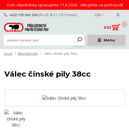
Vaše objednávky zpracujeme 17.8.2026 - děkujeme za pochopení
+420 735 060 350
(Po-Čt, 8-11, 13-15 hod.)
CZK
0
0 Kč
Menu
Úvod
Náhradní díly
Válec čínské pily 38cc
Válec čínské pily 38cc