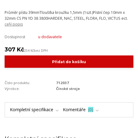
Průměr pístu 39mmTloušťka kroužku 1,5mm (1szt.)Pístní čep 10mm x
32mm CS PN YD 38 3800HARDER, NAC, STEEL, FLORA, FLO, VICTUS ect.
celý popis
Dostupnost
u dodavatele
307 Kč
254 Kč
bez DPH
Přidat do košíku
Číslo produktu:
712037
Výrobce:
Čínské stroje
Kompletní specifikace
Komentáře
0