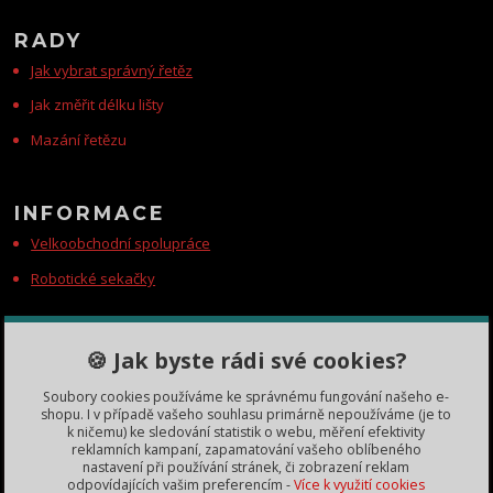
RADY
Jak vybrat správný řetěz
Jak změřit délku lišty
Mazání řetězu
INFORMACE
Velkoobchodní spolupráce
Robotické sekačky
KONTAKTY
🍪 Jak byste rádi své cookies?
Zákaznická podpora
Soubory cookies používáme ke správnému fungování našeho e-
+420 735 060 350
shopu. I v případě vašeho souhlasu primárně nepoužíváme (je to
(Po-Čt, 8-11, 13-15 hod.)
k ničemu) ke sledování statistik o webu, měření efektivity
reklamních kampaní, zapamatování vašeho oblíbeného
dobryden@baribalobchod.cz
nastavení při používání stránek, či zobrazení reklam
odpovídajících vašim preferencím -
Více k využití cookies