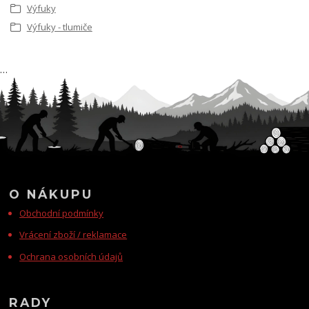
Výfuky
Výfuky - tlumiče
…
O NÁKUPU
Obchodní podmínky
Vrácení zboží / reklamace
Ochrana osobních údajů
RADY