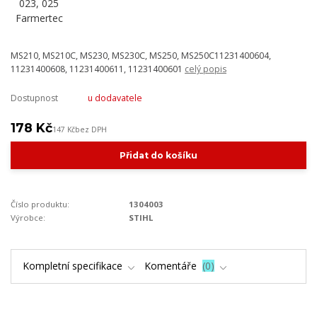
MS210, MS210C, MS230, MS230C, MS250, MS250C11231400604,
11231400608, 11231400611, 11231400601
celý popis
Dostupnost
u dodavatele
178 Kč
147 Kč
bez DPH
Přidat do košíku
Číslo produktu:
1304003
Výrobce:
STIHL
Kompletní specifikace
Komentáře
0