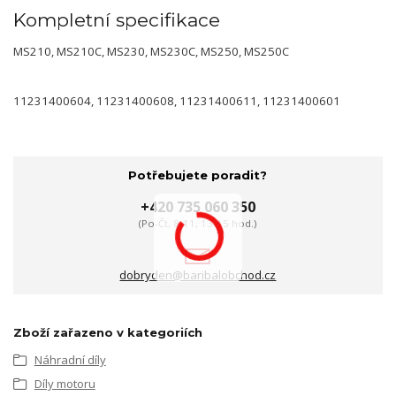
Kompletní specifikace
MS210, MS210C, MS230, MS230C, MS250, MS250C
11231400604, 11231400608, 11231400611, 11231400601
Potřebujete poradit?
+420 735 060 350
(Po-Čt, 8-11, 13-15 hod.)
dobryden@baribalobchod.cz
Zboží zařazeno v kategoriích
Náhradní díly
Díly motoru