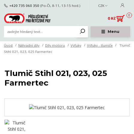
+420 735 060 350
(Po-Čt, 8-11, 13-15 hod.)
CZK
0
0 Kč
Menu
Úvod
Náhradní díly
Díly motoru
Výfuky
Výfuky - tlumiče
Tlumič
Stihl 021, 023, 025 Farmertec
Tlumič Stihl 021, 023, 025
Farmertec