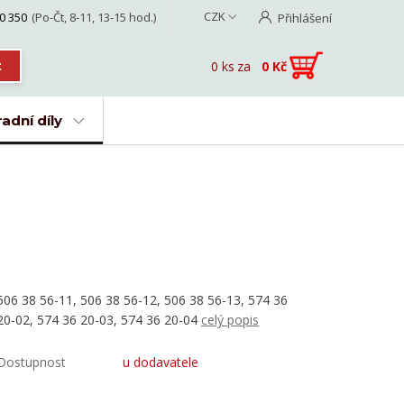
CZK
0 350
(Po-Čt, 8-11, 13-15 hod.)
Přihlášení
0
ks
za
0 Kč
t
adní díly
506 38 56-11, 506 38 56-12, 506 38 56-13, 574 36
20-02, 574 36 20-03, 574 36 20-04
celý popis
Dostupnost
u dodavatele