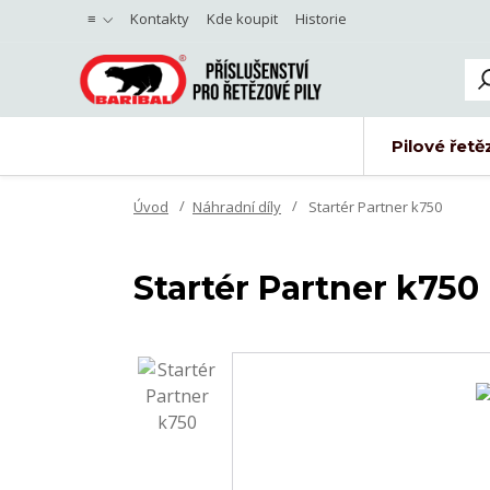
≡
Kontakty
Kde koupit
Historie
Pilové řetě
Úvod
Náhradní díly
Startér Partner k750
Startér Partner k750