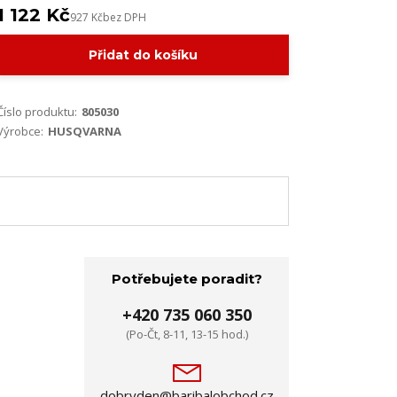
1 122 Kč
927 Kč
bez DPH
Přidat do košíku
Číslo produktu:
805030
Výrobce:
HUSQVARNA
Potřebujete poradit?
+420 735 060 350
(Po-Čt, 8-11, 13-15 hod.)
dobryden@baribalobchod.cz