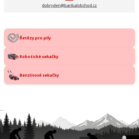
dobryden@baribalobchod.cz
Řetězy pro pily
Robotické sekačky
Benzínové sekačky
…