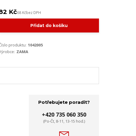
82 Kč
68 Kč
bez DPH
Přidat do košíku
Číslo produktu:
1042005
Výrobce:
ZAMA
Potřebujete poradit?
+420 735 060 350
(Po-Čt, 8-11, 13-15 hod.)