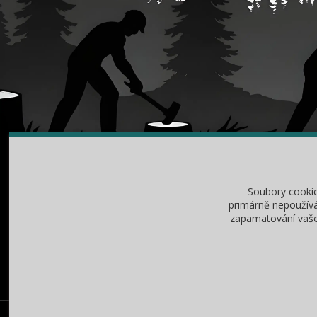
O NÁKUPU
RA
Soubory cooki
Obchodní podmínky
Jak v
primárně nepoužívá
zapamatování vašeh
Vrácení zboží / reklamace
Jak z
Ochrana osobních údajů
Mazá
Baribal výhradní dovozce Česká Republika, Slovensko a další | 