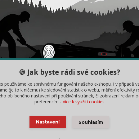
🍪 Jak byste rádi své cookies?
DY
INFORMACE
es používáme ke správnému fungování našeho e-shopu. I v případě v
ybrat správný řetěz
Velkoobchodní spolupráce
me (je to k ničemu) ke sledování statistik o webu, měření efektivity 
o oblíbeného nastavení při používání stránek, či zobrazení reklam o
měřit délku lišty
Robotické sekačky
preferencím -
Více k využití cookies
ní řetězu
Nastavení
Souhlasím
2018 - 2025 | obrázky vlastní Lukáš Zbíral - použití bez svolení zakázáno, nekopírujte texty b