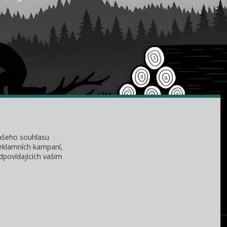
KONTAKTY
ašeho souhlasu
Zákaznická podpora
reklamních kampaní,
+420 735 060 350
dpovídajících vašim
(Po-Čt, 8-11, 13-15 hod.)
dobryden@baribalobchod.cz
ez našeho svolení. Změna cen a technických parametrů vyhrazena.