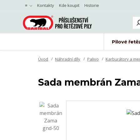
≡
Kontakty
Kde koupit
Historie
Pilové řetě
Úvod
Náhradní díly
Palivo
Karburátory a m
Sada membrán Zama