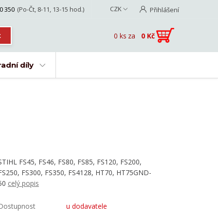
CZK
0 350
(Po-Čt, 8-11, 13-15 hod.)
Přihlášení
0
ks
za
0 Kč
t
adní díly
STIHL FS45, FS46, FS80, FS85, FS120, FS200,
FS250, FS300, FS350, FS4128, HT70, HT75GND-
50
celý popis
Dostupnost
u dodavatele