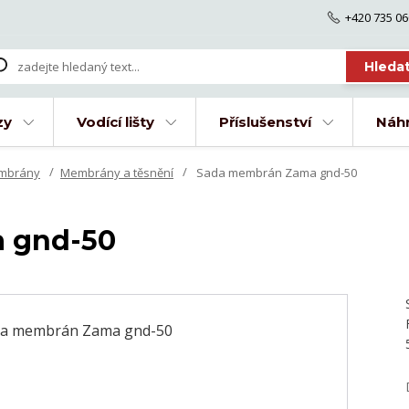
+420 735 06
Hleda
zy
Vodící lišty
Příslušenství
Náhr
embrány
Membrány a těsnění
Sada membrán Zama gnd-50
 gnd-50