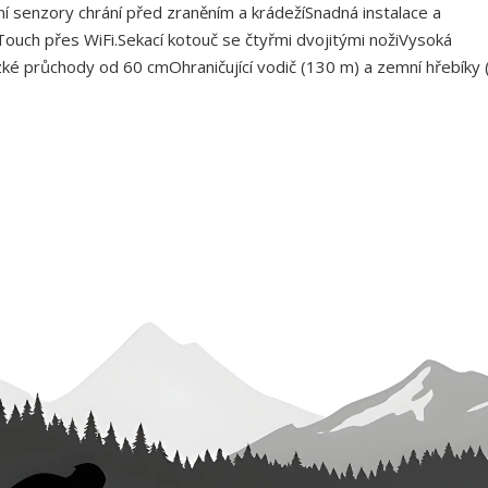
 senzory chrání před zraněním a krádežíSnadná instalace a
Touch přes WiFi.Sekací kotouč se čtyřmi dvojitými nožiVysoká
ké průchody od 60 cmOhraničující vodič (130 m) a zemní hřebíky 