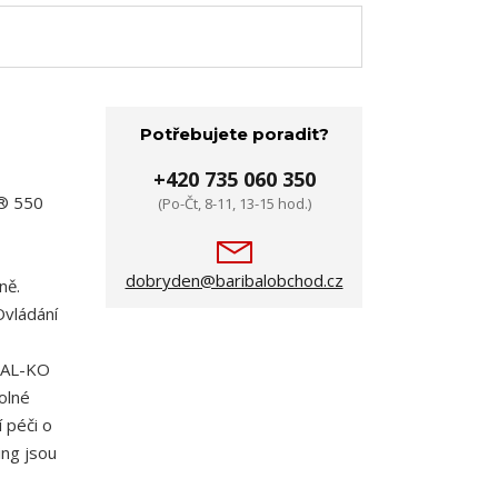
Potřebujete poradit?
+420 735 060 350
o® 550
(Po-Čt, 8-11, 13-15 hod.)
dobryden@baribalobchod.cz
ně.
Ovládání
v AL-KO
olné
 péči o
ing jsou