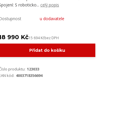
Spojení: S roboticko...
celý popis
Dostupnost
u dodavatele
18 990 Kč
15 694 Kč
bez DPH
Přidat do košíku
Číslo produktu:
123033
EAN kód:
4003718356694