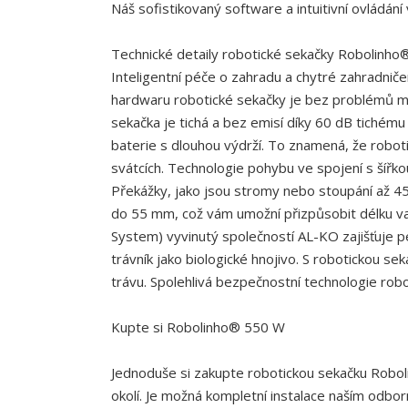
Náš sofistikovaný software a intuitivní ovládání 
Technické detaily robotické sekačky Robolinh
Inteligentní péče o zahradu a chytré zahradnič
hardwaru robotické sekačky je bez problémů m
sekačka je tichá a bez emisí díky 60 dB tichému 
baterie s dlouhou výdrží. To znamená, že robo
svátcích. Technologie pohybu ve spojení s šířkou
Překážky, jako jsou stromy nebo stoupání až 45
do 55 mm, což vám umožní přizpůsobit délku v
System) vyvinutý společností AL-KO zajišťuje p
trávník jako biologické hnojivo. S robotickou 
trávu. Spolehlivá bezpečnostní technologie robo
Kupte si Robolinho® 550 W
Jednoduše si zakupte robotickou sekačku Robo
okolí. Je možná kompletní instalace naším odb