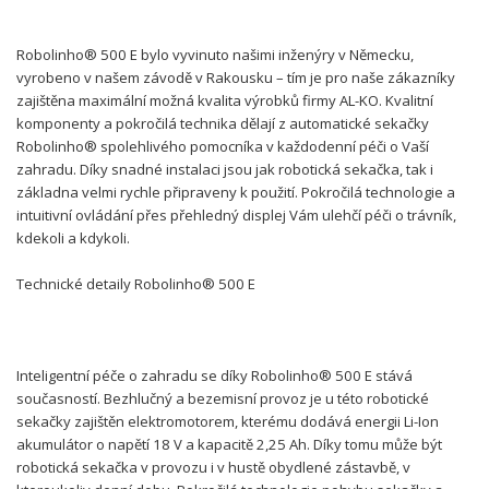
Robolinho® 500 E bylo vyvinuto našimi inženýry v Německu,
vyrobeno v našem závodě v Rakousku – tím je pro naše zákazníky
zajištěna maximální možná kvalita výrobků firmy AL-KO. Kvalitní
komponenty a pokročilá technika dělají z automatické sekačky
Robolinho® spolehlivého pomocníka v každodenní péči o Vaší
zahradu. Díky snadné instalaci jsou jak robotická sekačka, tak i
základna velmi rychle připraveny k použití. Pokročilá technologie a
intuitivní ovládání přes přehledný displej Vám ulehčí péči o trávník,
kdekoli a kdykoli.
Technické detaily Robolinho® 500 E
Inteligentní péče o zahradu se díky Robolinho® 500 E stává
současností. Bezhlučný a bezemisní provoz je u této robotické
sekačky zajištěn elektromotorem, kterému dodává energii Li-Ion
akumulátor o napětí 18 V a kapacitě 2,25 Ah. Díky tomu může být
robotická sekačka v provozu i v hustě obydlené zástavbě, v