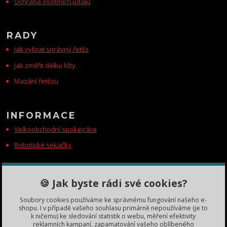
Ochrana osobních údajů
RADY
Jak vybrat správný řetěz
Jak změřit délku lišty
Mazání řetězu
INFORMACE
Velkoobchodní spolupráce
Robotické sekačky
KONTAKTY
🍪 Jak byste rádi své cookies?
Zákaznická podpora
Soubory cookies používáme ke správnému fungování našeho e-
+420 735 060 350
shopu. I v případě vašeho souhlasu primárně nepoužíváme (je to
(Po-Čt, 8-11, 13-15 hod.)
k ničemu) ke sledování statistik o webu, měření efektivity
reklamních kampaní, zapamatování vašeho oblíbeného