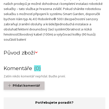
našich prodejců je možné dohodnout i kompletní instalaci robotické
sekačky – tato služba je hrazena zvlášť. Pokud sháníte robotickou
sekačku s možností připojení k systému Smart Garden, doporučili
bychom Vám typ AL-KO Robolinho® 500 I.Bezpečnostní senzory
zabraňují zranění obsluhy a krádežiJednoduchá instalace a
obsluhaEfektivní dvounožový žací systémObratnost a nízká
hmotnostObvodový kabel (100m) a vytyčovací kolíky (90 kusů)
součástí balení
Původ zboží
Komentáře
0
Zatím nikdo komentář nepřidal. Buďte první.
Přidat komentář
Potřebujete poradit?