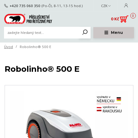
+420 735 060 350
(Po-Čt, 8-11, 13-15 hod.)
CZK
0
0 Kč
Menu
Úvod
Robolinho® 500 E
Robolinho® 500 E