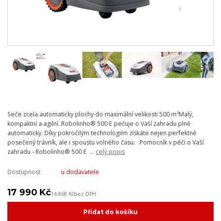
Seče zcela automaticky plochy do maximální velikosti 500 m²Malý,
kompaktní a agilní. Robolinho® 500 E pečuje o Vaší zahradu plně
automaticky. Díky pokročilým technologiím získáte nejen perfektně
posečený trávník, ale i spoustu volného času. Pomocník v péči o Vaší
zahradu - Robolinho® 500 E ...
celý popis
Dostupnost
u dodavatele
17 990 Kč
14 868 Kč
bez DPH
Přidat do košíku