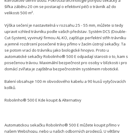
kteroukoliv denní dobu. Pokročilá technologie pohybu sekačky a
šířka záběru 20 cm se postarají o efektivní péči o trávník až do
velikosti 500 m².
Výška sečení je nastavitelná v rozsahu 25 - 55 mm, můžete si tedy
upravit vzhled trávníku podle vašich představ. Systém DCS (Double-
Cut-System), vyvinutý firmou AL-KO, zajišťuje perfektní střih trávníku
a jemné rozdrcení posečené trávy přímo v žacím ústrojí sekačky. Ta
se potom vrací do trávníku jako biologické hnojivo. Proto u
automatické sekačky Robolinho® 500 E odpadají starosti o to, kam s
posečenou trávou. Maximální bezpečnost pro osoby v blízkosti i pro
domácí zvířata je zajištěna bezpečnostním systémem robotické.
Balení obsahuje 100 m obvodového kabelu a 90 kusů vytyčovacích
kolíků.
Robolinho® 500 E Kde koupit & Alternativy
Automatickou sekačku Robolinho® 500 E můžete koupit přímo v
našem Webshopu, nebo u našich odborných prodejců. U většiny