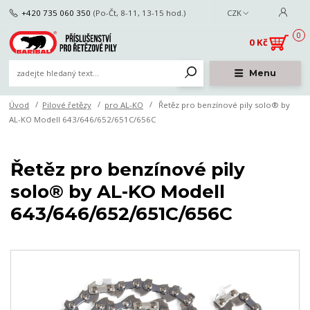
+420 735 060 350
(Po-Čt, 8-11, 13-15 hod.)
CZK
0
0 Kč
Menu
Úvod
Pilové řetězy
pro AL-KO
Řetěz pro benzínové pily solo® by
AL-KO Modell 643/646/652/651C/656C
Řetěz pro benzínové pily
solo® by AL-KO Modell
643/646/652/651C/656C