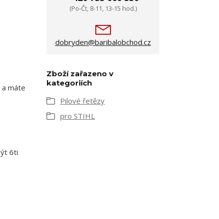
(Po-Čt, 8-11, 13-15 hod.)
dobryden@baribalobchod.cz
Zboží zařazeno v
kategoriích
m a máte
Pilové řetězy
pro STIHL
ýt 6ti