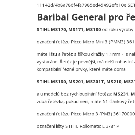
11142d/4b8a786f4fa7985ed45492efb10e SET li
Baribal General pro ř
STIHL MS170, MS171, MS180
od roku výroby
označení řetězu Picco Micro Mini 3 (PMM3) 3
máte lištu a řetěz s šířkou drážky 1,1mm - s
vystaráno. Řetěz je pevnější, má delší robustn
kompatibilní řezné prvky, které máte doma.
STIHL MS180, MS201, MS201T, MS210, MS2
a u modelů bez rychloupínání řetězu:
MS231, MS
zubá řetězka, pokud není, máte 51 článkový ře
označení řetězu Picco Micro 3 (PM3) 3617000
označení lišty STIHL Rollomatic E 3/8" P