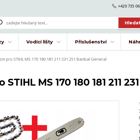
+420 735 06
Hleda
zy
Vodící lišty
Příslušenství
Náhr
5cm pro STIHL MS 170 180 181 211 231 251 Baribal General
o STIHL MS 170 180 181 211 231