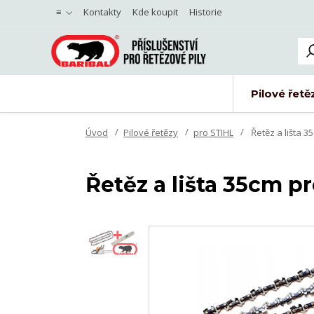
≡
Kontakty
Kde koupit
Historie
Pilové řetě
Úvod
Pilové řetězy
pro STIHL
Řetěz a lišta 3
Řetěz a lišta 35cm pr