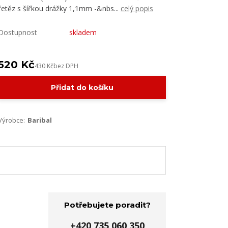
řetěz s šířkou drážky 1,1mm -&nbs...
celý popis
Dostupnost
skladem
520 Kč
430 Kč
bez DPH
Přidat do košíku
Výrobce:
Baribal
Potřebujete poradit?
+420 735 060 350