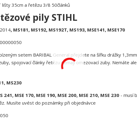
šty 35cm a řetězu 3/8 50článků
etězové pily STIHL
 2014
, MS181, MS192, MS192T, MS193, MSE141, MSE170
6100000050
 nabízeným setem BARIBAL General přejdete na šířku drážky 1,3m
í zuby, spojovací články řetězu nemají omezovací zuby. Nemáte ale
11, MS230
 241, MSE 170, MSE 190, MSE 200, MSE 210, MSE 230
- musí b
těz. Musíte uvést do poznámky při objednávce
0050