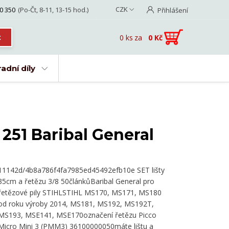
CZK
0 350
(Po-Čt, 8-11, 13-15 hod.)
Přihlášení
0
ks
za
0 Kč
t
adní díly
 251 Baribal General
11142d/4b8a786f4fa7985ed45492efb10e SET lišty
35cm a řetězu 3/8 50článkůBaribal General pro
řetězové pily STIHLSTIHL MS170, MS171, MS180
od roku výroby 2014, MS181, MS192, MS192T,
MS193, MSE141, MSE170označení řetězu Picco
Micro Mini 3 (PMM3) 36100000050máte lištu a