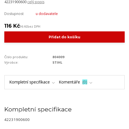
42231900600
celý popis
Dostupnost
u dodavatele
116 Kč
96 Kč
bez DPH
Přidat do košíku
Číslo produktu:
804009
Výrobce:
STIHL
Kompletní specifikace
Komentáře
0
Kompletní specifikace
42231900600