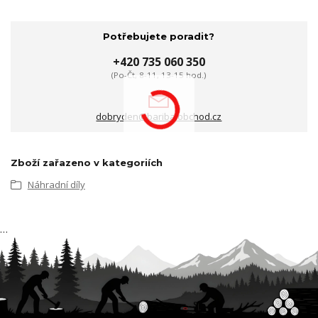
Potřebujete poradit?
+420 735 060 350
(Po-Čt, 8-11, 13-15 hod.)
dobryden@baribalobchod.cz
Zboží zařazeno v kategoriích
Náhradní díly
…