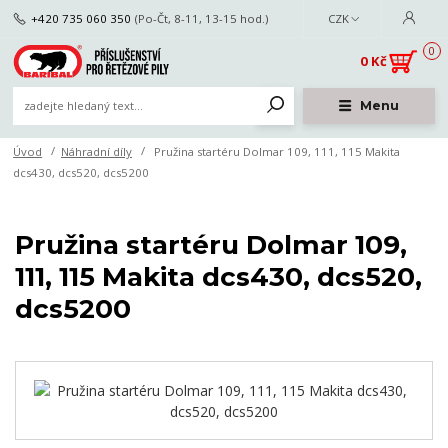
+420 735 060 350
(Po-Čt, 8-11, 13-15 hod.)
CZK
0
0 Kč
Menu
Úvod
Náhradní díly
Pružina startéru Dolmar 109, 111, 115 Makita
dcs430, dcs520, dcs5200
Pružina startéru Dolmar 109,
111, 115 Makita dcs430, dcs520,
dcs5200