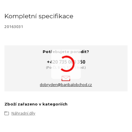
Kompletní specifikace
20163031
Potřebujete poradit?
+420 735 060 350
(Po-Čt, 8-11, 13-15 hod.)
dobryden@baribalobchod.cz
Zboží zařazeno v kategoriích
Náhradní díly
…