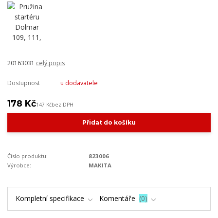
20163031
celý popis
Dostupnost
u dodavatele
178 Kč
147 Kč
bez DPH
Přidat do košíku
Číslo produktu:
823006
Výrobce:
MAKITA
Kompletní specifikace
Komentáře
0