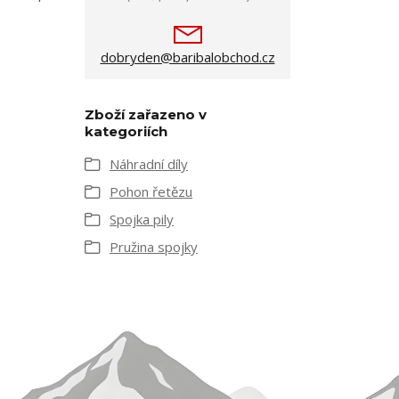
dobryden@baribalobchod.cz
Zboží zařazeno v
kategoriích
Náhradní díly
Pohon řetězu
Spojka pily
Pružina spojky