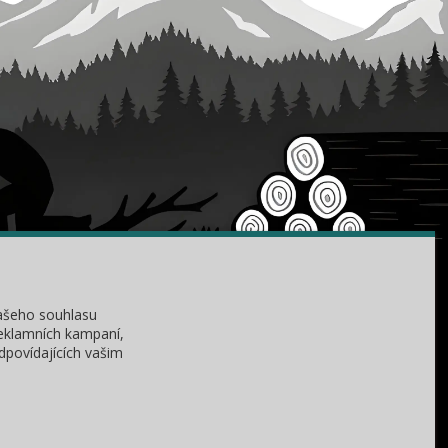
KONTAKTY
ašeho souhlasu
Zákaznická podpora
reklamních kampaní,
+420 735 060 350
dpovídajících vašim
(Po-Čt, 8-11, 13-15 hod.)
dobryden@baribalobchod.cz