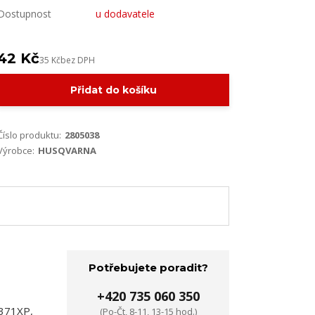
Dostupnost
u dodavatele
42 Kč
35 Kč
bez DPH
Přidat do košíku
Číslo produktu:
2805038
Výrobce:
HUSQVARNA
Potřebujete poradit?
+420 735 060 350
 371XP,
(Po-Čt, 8-11, 13-15 hod.)