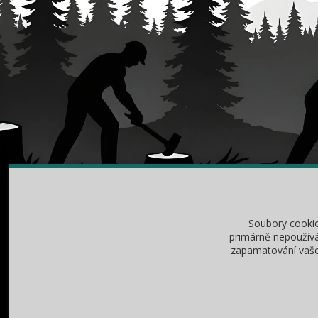
O NÁKUPU
RA
Soubory cooki
Obchodní podmínky
Jak v
primárně nepoužívá
zapamatování vašeh
Vrácení zboží / reklamace
Jak z
Ochrana osobních údajů
Mazá