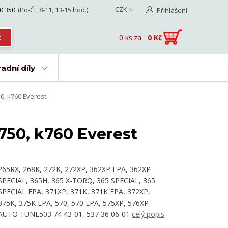
CZK
0 350
(Po-Čt, 8-11, 13-15 hod.)
Přihlášení
0
ks
za
0 Kč
t
adní díly
50, k760 Everest
k750, k760 Everest
265RX, 268K, 272K, 272XP, 362XP EPA, 362XP
SPECIAL, 365H, 365 X-TORQ, 365 SPECIAL, 365
SPECIAL EPA, 371XP, 371K, 371K EPA, 372XP,
375K, 375K EPA, 570, 570 EPA, 575XP, 576XP
AUTO TUNE503 74 43-01, 537 36 06-01
celý popis