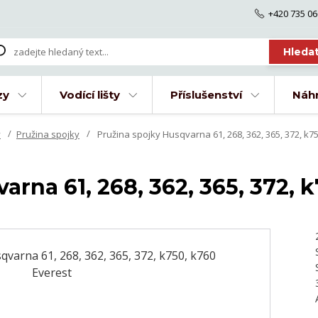
+420 735 06
Hleda
zy
Vodící lišty
Příslušenství
Náhr
y
Pružina spojky
Pružina spojky Husqvarna 61, 268, 362, 365, 372, k7
arna 61, 268, 362, 365, 372, 