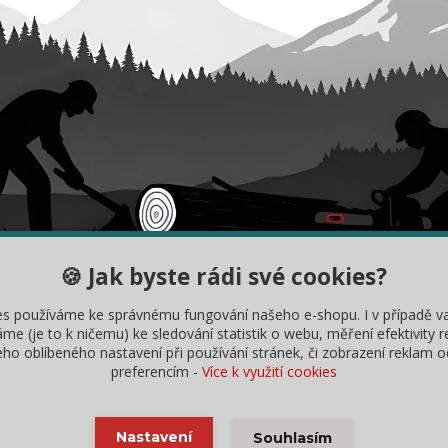
🍪 Jak byste rádi své cookies?
DY
INFORMACE
es používáme ke správnému fungování našeho e-shopu. I v případě v
ybrat správný řetěz
Velkoobchodní spolupráce
me (je to k ničemu) ke sledování statistik o webu, měření efektivity 
o oblíbeného nastavení při používání stránek, či zobrazení reklam o
měřit délku lišty
Robotické sekačky
preferencím -
Více k využití cookies
ní řetězu
Nastavení
Souhlasím