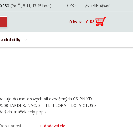
CZK
0 350
(Po-Čt, 8-11, 13-15 hod.)
Přihlášení
0
ks
za
0 Kč
t
adní díly
pasuje do motorových pil označených CS PN YD
2500HARDER, NAC, STEEL, FLORA, FLO, VICTUS a
dalších značek
celý popis
Dostupnost
u dodavatele