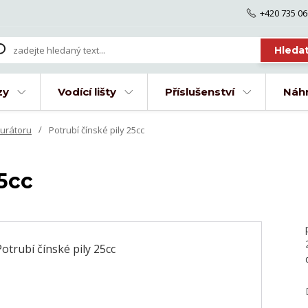
+420 735 06
Hleda
zy
Vodící lišty
Příslušenství
Náhr
burátoru
Potrubí čínské pily 25cc
25cc