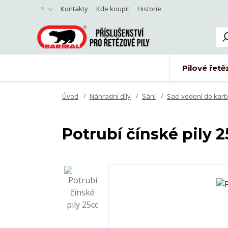
≡
Kontakty
Kde koupit
Historie
Pilové řetě
Úvod
Náhradní díly
Sání
Sací vedení do kar
Potrubí čínské pily 