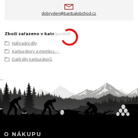
dobryden@baribalobchod.cz
Zboží zařazeno v kategoriích
Náhradní díly
Karburátory a membrány
Další díly karburátorů
…
O NÁKUPU