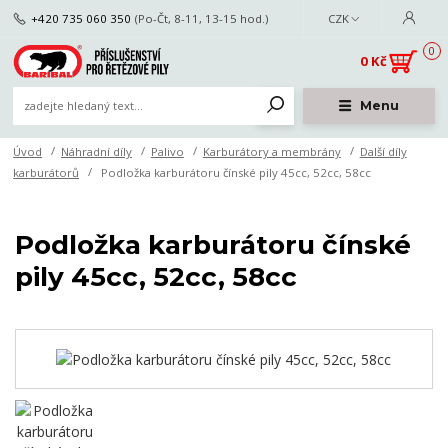
+420 735 060 350
(Po-Čt, 8-11, 13-15 hod.)
CZK
0
0 Kč
Menu
Úvod
Náhradní díly
Palivo
Karburátory a membrány
Další díly
karburátorů
Podložka karburátoru čínské pily 45cc, 52cc, 58cc
Podložka karburátoru čínské
pily 45cc, 52cc, 58cc