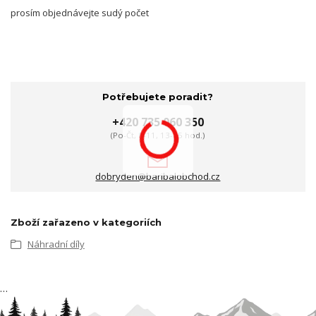
prosím objednávejte sudý počet
Potřebujete poradit?
+420 735 060 350
(Po-Čt, 8-11, 13-15 hod.)
dobryden@baribalobchod.cz
Zboží zařazeno v kategoriích
Náhradní díly
…