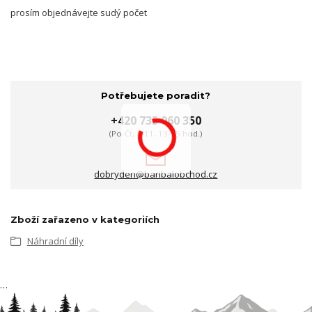
prosím objednávejte sudý počet
Potřebujete poradit?
+420 735 060 350
(Po-Čt, 8-11, 13-15 hod.)
dobryden@baribalobchod.cz
Zboží zařazeno v kategoriích
Náhradní díly
…