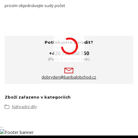
prosím objednávejte sudý počet
Potřebujete poradit?
+420 735 060 350
(Po-Čt, 8-11, 13-15 hod.)
dobryden@baribalobchod.cz
Zboží zařazeno v kategoriích
Náhradní díly
…