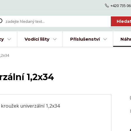
+420 735 06
Hleda
zy
Vodící lišty
Příslušenství
Náhr
1,2x34
zální 1,2x34