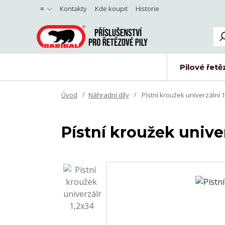
≡
Kontakty
Kde koupit
Historie
Pilové řetě
Úvod
Náhradní díly
Pístní kroužek univerzální 
Pístní kroužek univer