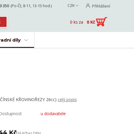
CZK
0 350
(Po-Čt, 8-11, 13-15 hod.)
Přihlášení
0
ks
za
0 Kč
t
adní díly
(ČÍNSKÉ KŘOVINOŘEZY 26cc)
celý popis
Dostupnost
u dodavatele
44 Kč
36 Kč
bez DPH