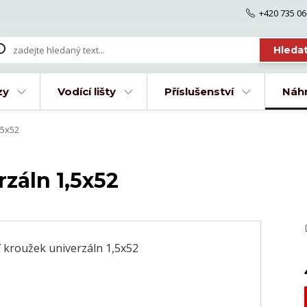
+420 735 06
Hleda
zy
Vodící lišty
Příslušenství
Náhr
,5x52
rzáln 1,5x52