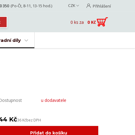
CZK
0 350
(Po-Čt, 8-11, 13-15 hod.)
Přihlášení
0
ks
za
0 Kč
t
adní díly
Dostupnost
u dodavatele
44 Kč
36 Kč
bez DPH
Přidat do košíku