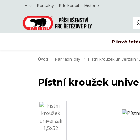
≡
Kontakty
Kde koupit
Historie
Pilové řetě
Úvod
Náhradní díly
Pístní kroužek univerzáln 1
Pístní kroužek unive