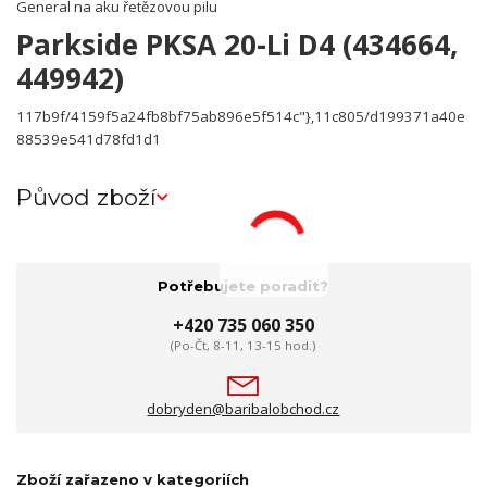
General na aku řetězovou pilu
Parkside PKSA 20-Li D4 (434664,
449942)
117b9f/4159f5a24fb8bf75ab896e5f514c"},11c805/d199371a40e
88539e541d78fd1d1
Původ zboží
Potřebujete poradit?
+420 735 060 350
(Po-Čt, 8-11, 13-15 hod.)
dobryden@baribalobchod.cz
Zboží zařazeno v kategoriích