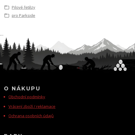
Pilové řetězy
pro Parkside
…
O NÁKUPU
Obchodní podmínky
Vrácení zboží / reklamace
Ochrana osobních údajů