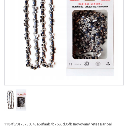
1184f8/0a73730543e58faab7b7685d35fb Inovovaný řetěz Baribal