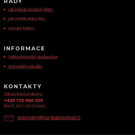
RADY
Jak vybrat správný řetěz
Jak změřit délku lišty
Mazání řetězu
INFORMACE
Velkoobchodní spolupráce
Robotické sekačky
KONTAKTY
Zákaznická podpora
+420 735 060 350
(Po-Čt, 8-11, 13-15 hod.)
dobryden@baribalobchod.cz