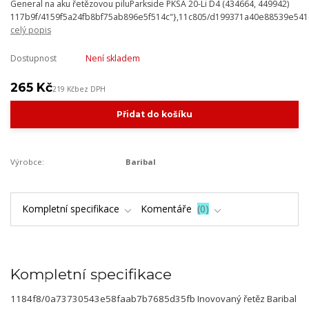
General na aku řetězovou piluParkside PKSA 20-Li D4 (434664, 449942)
117b9f/4159f5a24fb8bf75ab896e5f514c"},11c805/d199371a40e88539e54
celý popis
Dostupnost
Není skladem
265 Kč
219 Kč
bez DPH
Přidat do košíku
Výrobce:
Baribal
Kompletní specifikace
Komentáře
0
Kompletní specifikace
1184f8/0a73730543e58faab7b7685d35fb Inovovaný řetěz Baribal