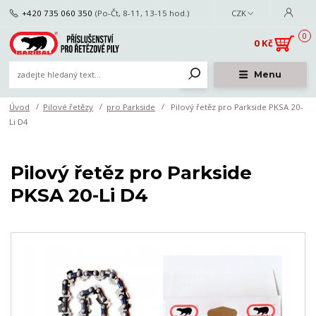
+420 735 060 350
(Po-Čt, 8-11, 13-15 hod.)
CZK
0
0 Kč
Menu
Úvod
Pilové řetězy
pro Parkside
Pilový řetěz pro Parkside PKSA 20-
Li D4
Pilový řetěz pro Parkside
PKSA 20-Li D4