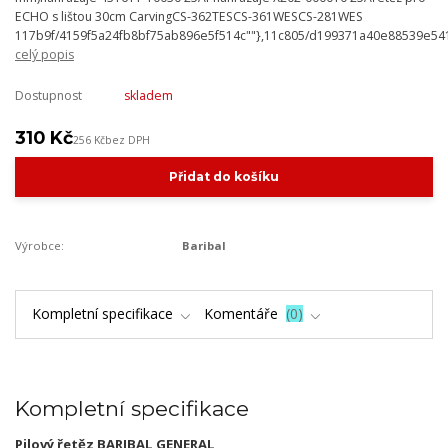
ECHO s lištou 30cm CarvingCS-362TESCS-361WESCS-281WES
117b9f/4159f5a24fb8bf75ab896e5f514c""},11c805/d199371a40e88539e54
celý popis
Dostupnost
skladem
310 Kč
256 Kč
bez DPH
Přidat do košíku
Výrobce:
Baribal
Kompletní specifikace
Komentáře
0
Kompletní specifikace
Pilový řetěz BARIBAL GENERAL