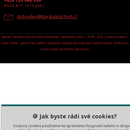
(Po-Čt, 8-11, 13-15 hod.)
dobryden@baribalobchod.cz
Baribal výhradní dovozce Česká Republika, Slovensko a další | 2018 - 2025 | obrázky vlastní
Lukáš Zbíral - použití bez svolení zakázáno, nekopírujte texty bez našeho svolení. Změna cen
a technických parametrů vyhrazena.
🍪 Jak byste rádi své cookies?
Soubory cookies používáme ke správnému fungování našeho e-shopu.