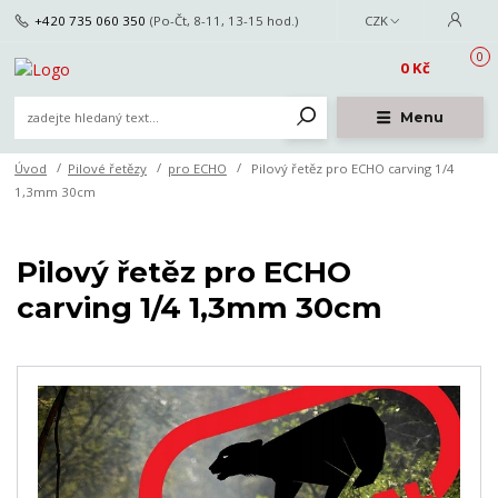
+420 735 060 350
(Po-Čt, 8-11, 13-15 hod.)
CZK
0
0 Kč
Menu
Úvod
Pilové řetězy
pro ECHO
Pilový řetěz pro ECHO carving 1/4
1,3mm 30cm
Pilový řetěz pro ECHO
carving 1/4 1,3mm 30cm