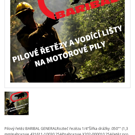
Pilový řetěz BARIBAL GENERALRozteč řezězu 1/4"Šířka drážky .050"" (1,3
mm)nahrazuje 431611-10030 25APnahrazuje X202-000010 25Ařetěz pro