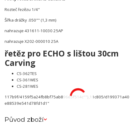
Rozteč řezězu 1/4"
Šířka drážky .050"" (1,3 mm)
nahrazuje 431611-10030 25AP
nahrazuje X202-000010 25A
řetěz pro ECHO s lištou 30cm
Carving
CS-362TES
CS-361WES
CS-281WES
117b9f/4159f5a24fb8bf75ab896e5f514c""},11c805/d199371a40
e88539e541d78fd1d1"
Původ zboží