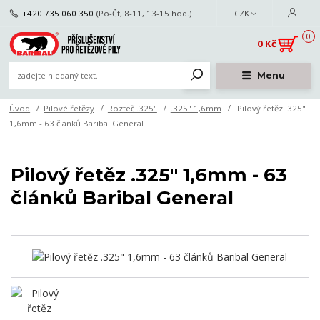
+420 735 060 350
(Po-Čt, 8-11, 13-15 hod.)
CZK
0
0 Kč
Menu
Úvod
Pilové řetězy
Rozteč .325"
.325" 1,6mm
Pilový řetěz .325"
1,6mm - 63 článků Baribal General
Pilový řetěz .325" 1,6mm - 63
článků Baribal General