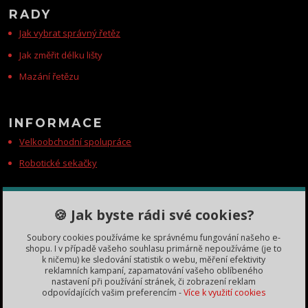
RADY
Jak vybrat správný řetěz
Jak změřit délku lišty
Mazání řetězu
INFORMACE
Velkoobchodní spolupráce
Robotické sekačky
KONTAKTY
🍪 Jak byste rádi své cookies?
Zákaznická podpora
Soubory cookies používáme ke správnému fungování našeho e-
+420 735 060 350
shopu. I v případě vašeho souhlasu primárně nepoužíváme (je to
(Po-Čt, 8-11, 13-15 hod.)
k ničemu) ke sledování statistik o webu, měření efektivity
reklamních kampaní, zapamatování vašeho oblíbeného
dobryden@baribalobchod.cz
nastavení při používání stránek, či zobrazení reklam
odpovídajících vašim preferencím -
Více k využití cookies