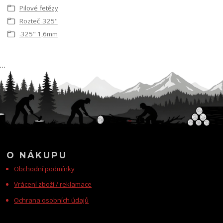
Pilové řetězy
Rozteč .325"
.325" 1,6mm
…
O NÁKUPU
Obchodní podmínky
Vrácení zboží / reklamace
Ochrana osobních údajů