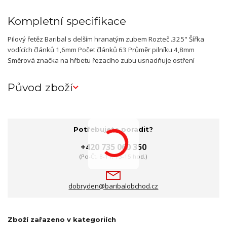
Kompletní specifikace
Pilový řetěz Baribal s delším hranatým zubem Rozteč .325" Šířka
vodících článků 1,6mm Počet článků 63 Průměr pilníku 4,8mm
Směrová značka na hřbetu řezacího zubu usnadňuje ostření
Původ zboží
Potřebujete poradit?
+420 735 060 350
(Po-Čt, 8-11, 13-15 hod.)
dobryden@baribalobchod.cz
Zboží zařazeno v kategoriích