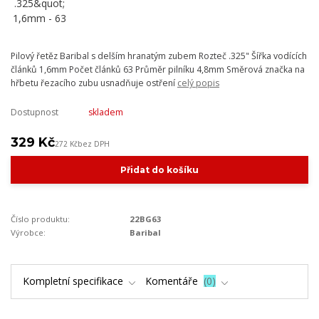
Pilový řetěz Baribal s delším hranatým zubem Rozteč .325" Šířka vodících
článků 1,6mm Počet článků 63 Průměr pilníku 4,8mm Směrová značka na
hřbetu řezacího zubu usnadňuje ostření
celý popis
Dostupnost
skladem
329 Kč
272 Kč
bez DPH
Přidat do košíku
Číslo produktu:
22BG63
Výrobce:
Baribal
Kompletní specifikace
Komentáře
0