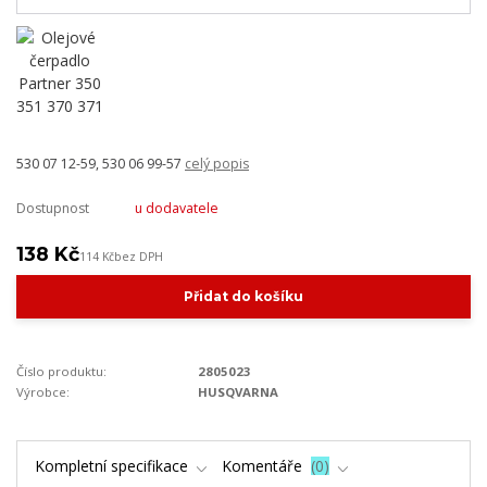
530 07 12-59, 530 06 99-57
celý popis
Dostupnost
u dodavatele
138 Kč
114 Kč
bez DPH
Přidat do košíku
Číslo produktu:
2805023
Výrobce:
HUSQVARNA
Kompletní specifikace
Komentáře
0