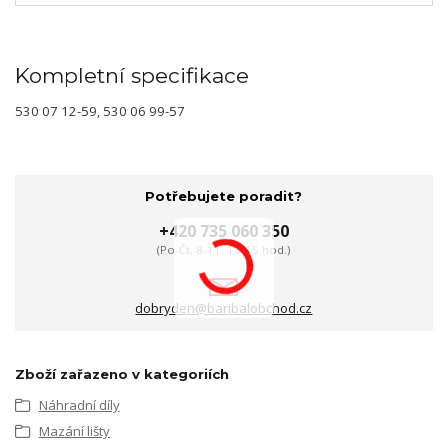
Kompletní specifikace
530 07 12-59, 530 06 99-57
Potřebujete poradit?
+420 735 060 350
(Po-Čt, 8-11, 13-15 hod.)
dobryden@baribalobchod.cz
Zboží zařazeno v kategoriích
Náhradní díly
Mazání lišty