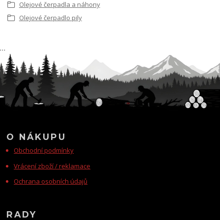
Olejové čerpadla a náhony
Olejové čerpadlo pily
…
O NÁKUPU
Obchodní podmínky
Vrácení zboží / reklamace
Ochrana osobních údajů
RADY