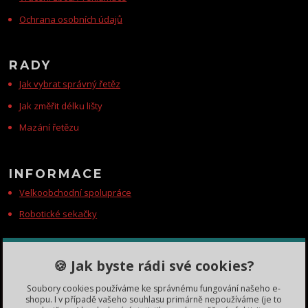
Ochrana osobních údajů
RADY
Jak vybrat správný řetěz
Jak změřit délku lišty
Mazání řetězu
INFORMACE
Velkoobchodní spolupráce
Robotické sekačky
KONTAKTY
🍪 Jak byste rádi své cookies?
Zákaznická podpora
Soubory cookies používáme ke správnému fungování našeho e-
+420 735 060 350
shopu. I v případě vašeho souhlasu primárně nepoužíváme (je to
(Po-Čt, 8-11, 13-15 hod.)