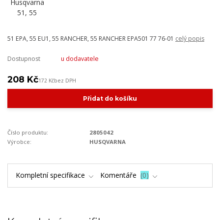
51 EPA, 55 EU1, 55 RANCHER, 55 RANCHER EPA501 77 76-01
celý popis
Dostupnost
u dodavatele
208 Kč
172 Kč
bez DPH
Přidat do košíku
Číslo produktu:
2805042
Výrobce:
HUSQVARNA
Kompletní specifikace
Komentáře
0