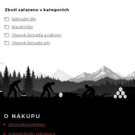
Zboží zařazeno v kategoriích
Náhradní díly
Mazání lišty
Olejové čerpadla a náhony
Olejové čerpadlo pily
…
O NÁKUPU
Obchodní podmínky
Vrácení zboží / reklamace