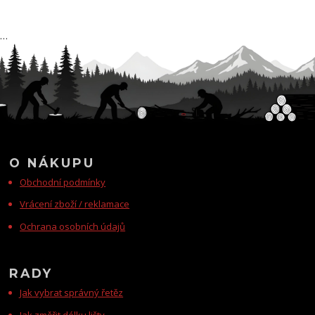
…
O NÁKUPU
Obchodní podmínky
Vrácení zboží / reklamace
Ochrana osobních údajů
RADY
Jak vybrat správný řetěz
Jak změřit délku lišty