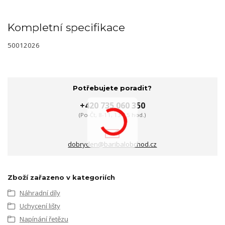
Kompletní specifikace
50012026
Potřebujete poradit?
+420 735 060 350
(Po-Čt, 8-11, 13-15 hod.)
dobryden@baribalobchod.cz
Zboží zařazeno v kategoriích
Náhradní díly
Uchycení lišty
Napínání řetězu