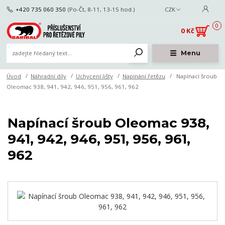
+420 735 060 350
(Po-Čt, 8-11, 13-15 hod.)
CZK
0
0 Kč
Menu
Úvod
Náhradní díly
Uchycení lišty
Napínání řetězu
Napínací šroub
Oleomac 938, 941, 942, 946, 951, 956, 961, 962
Napínací šroub Oleomac 938,
941, 942, 946, 951, 956, 961,
962