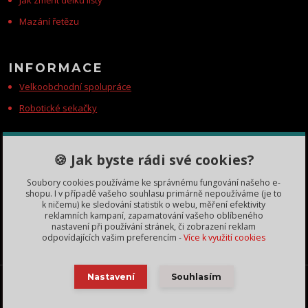
Mazání řetězu
INFORMACE
Velkoobchodní spolupráce
Robotické sekačky
KONTAKTY
🍪 Jak byste rádi své cookies?
Zákaznická podpora
Soubory cookies používáme ke správnému fungování našeho e-
+420 735 060 350
shopu. I v případě vašeho souhlasu primárně nepoužíváme (je to
(Po-Čt, 8-11, 13-15 hod.)
k ničemu) ke sledování statistik o webu, měření efektivity
reklamních kampaní, zapamatování vašeho oblíbeného
dobryden@baribalobchod.cz
nastavení při používání stránek, či zobrazení reklam
odpovídajících vašim preferencím -
Více k využití cookies
Baribal výhradní dovozce Česká Republika, Slovensko a další | 2018 - 2025 | obrázky vlastní
Nastavení
Souhlasím
Lukáš Zbíral - použití bez svolení zakázáno, nekopírujte texty bez našeho svolení. Změna cen
a technických parametrů vyhrazena.