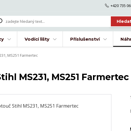
+420 735 06
Hleda
zy
Vodící lišty
Příslušenství
Náhr
231, MS251 Farmertec
tihl MS231, MS251 Farmertec