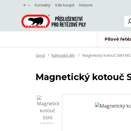
≡
Kontakty
Kde koupit
Historie
Pilové řetě
Úvod
Náhradní díly
Magnetický kotouč Stihl MS
Magnetický kotouč S