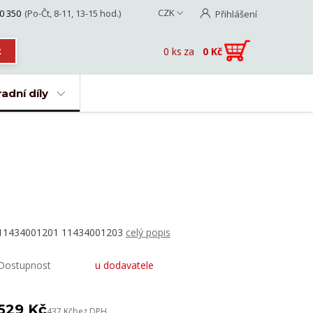
CZK
0 350
(Po-Čt, 8-11, 13-15 hod.)
Přihlášení
0
ks
za
0 Kč
t
adní díly
11434001201 11434001203
celý popis
Dostupnost
u dodavatele
529 Kč
437 Kč
bez DPH