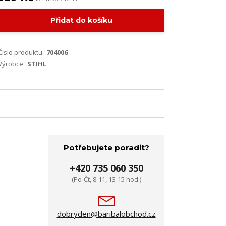
Přidat do košíku
Číslo produktu:
704006
Výrobce:
STIHL
Potřebujete poradit?
+420 735 060 350
(Po-Čt, 8-11, 13-15 hod.)
dobryden@baribalobchod.cz