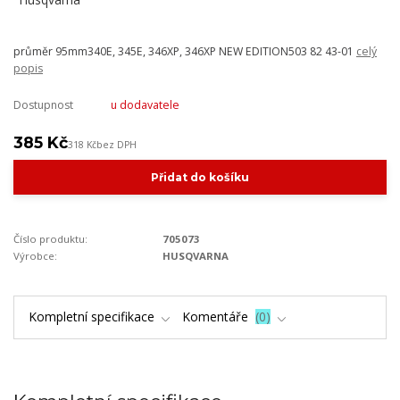
průměr 95mm340E, 345E, 346XP, 346XP NEW EDITION503 82 43-01
celý
popis
Dostupnost
u dodavatele
385 Kč
318 Kč
bez DPH
Přidat do košíku
Číslo produktu:
705073
Výrobce:
HUSQVARNA
Kompletní specifikace
Komentáře
0