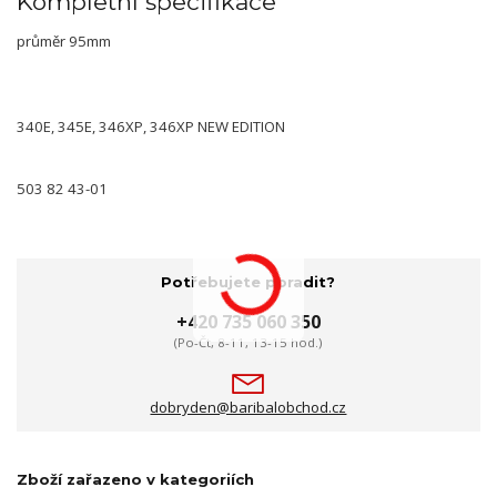
Kompletní specifikace
průměr 95mm
340E, 345E, 346XP, 346XP NEW EDITION
503 82 43-01
Potřebujete poradit?
+420 735 060 350
(Po-Čt, 8-11, 13-15 hod.)
dobryden@baribalobchod.cz
Zboží zařazeno v kategoriích