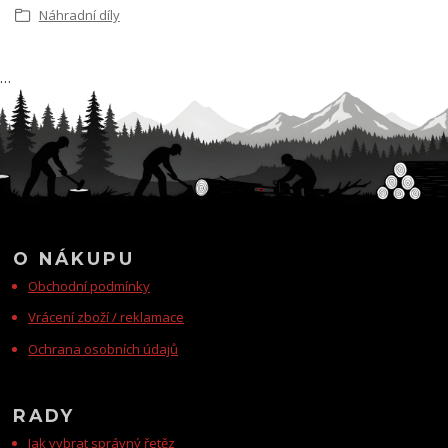
Náhradní díly
…
O NÁKUPU
Obchodní podmínky
Vrácení zboží / reklamace
Ochrana osobních údajů
RADY
Jak vybrat správný řetěz